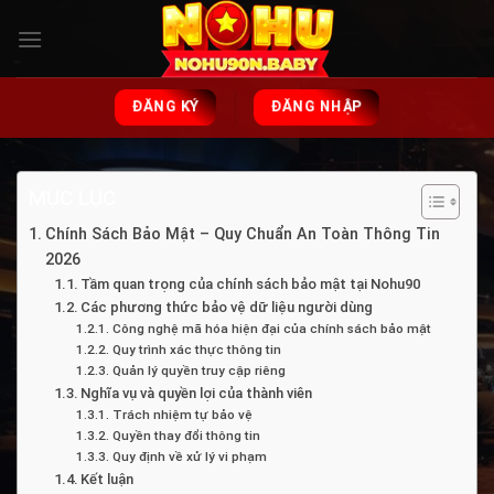
Bỏ
qua
nội
dung
ĐĂNG KÝ
ĐĂNG NHẬP
MỤC LỤC
Chính Sách Bảo Mật – Quy Chuẩn An Toàn Thông Tin
2026
Tầm quan trọng của chính sách bảo mật tại Nohu90
Các phương thức bảo vệ dữ liệu người dùng
Công nghệ mã hóa hiện đại của chính sách bảo mật
Quy trình xác thực thông tin
Quản lý quyền truy cập riêng
Nghĩa vụ và quyền lợi của thành viên
Trách nhiệm tự bảo vệ
Quyền thay đổi thông tin
Quy định về xử lý vi phạm
Kết luận