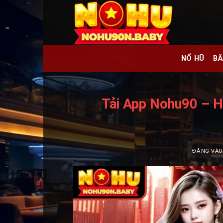
Bỏ
qua
nội
dung
NỔ HŨ
BẮ
Tải App Nohu90 – H
ĐĂNG VÀ