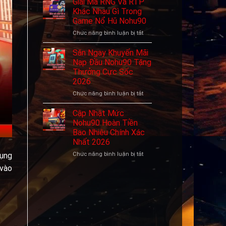
Giải Mã RNG Và RTP
Tính
Có
Khác Nhau Gì Trong
Năng
Uy
Game Nổ Hũ Nohu90
Bonus
Tín
Chức năng bình luận bị tắt
ở
Không
Hay
Giải
Cần
Không?
Mã
Nạp
Săn Ngay Khuyến Mãi
RNG
Khi
Nạp Đầu Nohu90 Tặng
Và
Quay
Thưởng Cực Sốc
RTP
Hũ
2026
Khác
2026
Nhau
Chức năng bình luận bị tắt
ở
Gì
Săn
Trong
Ngay
Cập Nhật Mức
Game
Khuyến
Nohu90 Hoàn Tiền
Nổ
Mãi
Bao Nhiêu Chính Xác
Hũ
Nạp
Nhất 2026
Nohu90
Đầu
Nohu90
Chức năng bình luận bị tắt
ở
dụng
Tặng
Cập
 vào
Thưởng
Nhật
Cực
Mức
Sốc
Nohu90
2026
Hoàn
Tiền
Bao
Nhiêu