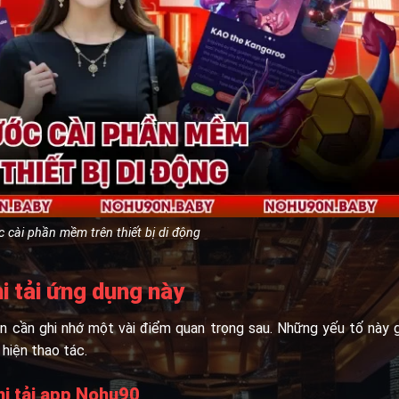
 cài phần mềm trên thiết bị di động
i tải ứng dụng này
bạn cần ghi nhớ một vài điểm quan trọng sau. Những yếu tố này 
 hiện thao tác.
hi tải app Nohu90