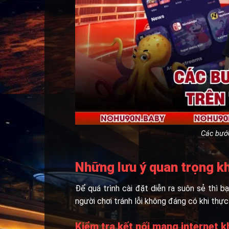
Các bước
Những lưu ý quan trọng kh
Để quá trình cài đặt diễn ra suôn sẻ thì 
người chơi tránh lỗi không đáng có khi thực
Kiểm tra kết nối mạng internet k