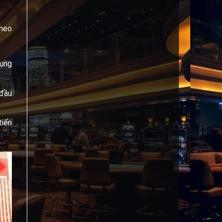
theo
dụng
 đầu
tiến