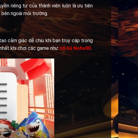
ền riêng tư của thành viên luôn là ưu tiên
a bên ngoài môi trường.
ạo cảm giác dễ chịu khi bạn truy cập trong
h nhất khi chơi các game như
nổ hũ Nohu90
.