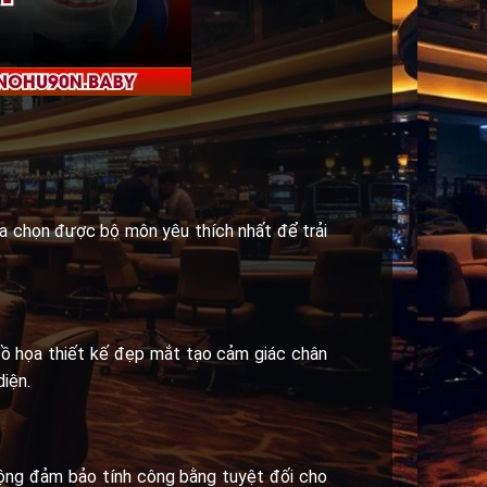
lựa chọn được bộ môn yêu thích nhất để trải
 đồ họa thiết kế đẹp mắt tạo cảm giác chân
diện.
 động đảm bảo tính công bằng tuyệt đối cho