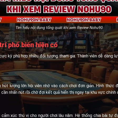
Tìm hiểu nội dung tổng quát khi xem Review Nohu90
trí phổ biến hiện có
 và cực kỳ phù hợp nhiều đối tượng tham gia. Thành viên dễ dàng 
 hút lượng lớn hội viên nhờ vào cách chơi đơn giản. Hình thức
cần nhấn nút rồi chờ đợi kết quả hiển thị ngay tại khu vực chính 
ều cảm xúc thú vị cho người chơi lâu năm. Hệ thống chia bài tự