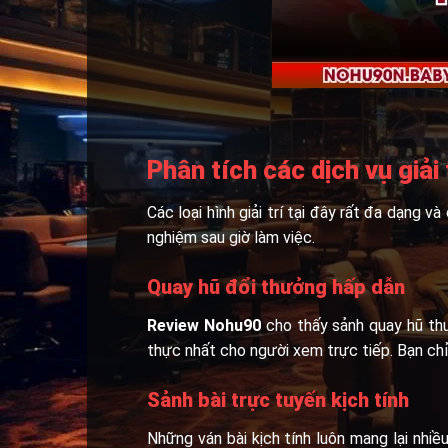
Phân tích các dịch vụ giải 
Các loại hình giải trí tại đây rất đa dạng
nghiệm sau giờ làm việc.
Quay hũ đổi thưởng hấp dẫn
Review Nohu90
cho thấy sảnh quay hũ thu
thực nhất cho người xem trực tiếp. Bạn chỉ 
Sảnh bài trực tuyến kịch tính
Những ván bài kịch tính luôn mang lại nhi