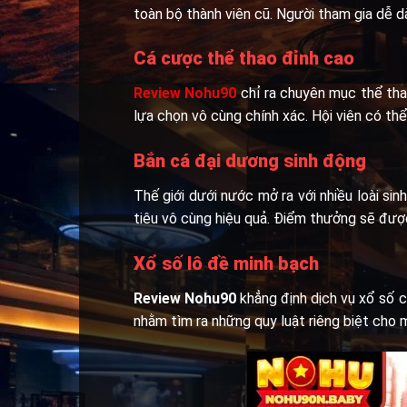
toàn bộ thành viên cũ. Người tham gia dễ d
Cá cược thể thao đỉnh cao
Review Nohu90
chỉ ra chuyên mục thể thao
lựa chọn vô cùng chính xác. Hội viên có thể
Bắn cá đại dương sinh động
Thế giới dưới nước mở ra với nhiều loài si
tiêu vô cùng hiệu quả. Điểm thưởng sẽ được
Xổ số lô đề minh bạch
Review Nohu90
khẳng định dịch vụ xổ số c
nhằm tìm ra những quy luật riêng biệt cho mì