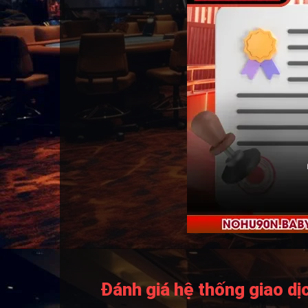
Đánh giá hệ thống giao dịc