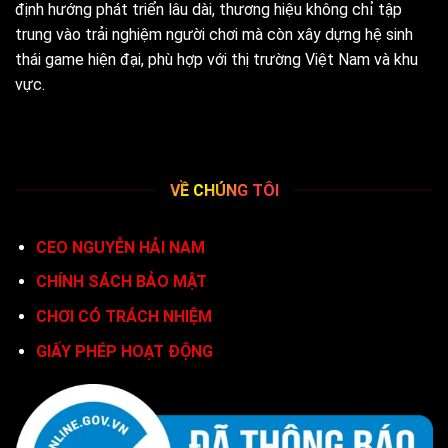
định hướng phát triển lâu dài, thương hiệu không chỉ tập
trung vào trải nghiệm người chơi mà còn xây dựng hệ sinh
thái game hiện đại, phù hợp với thị trường Việt Nam và khu
vực.
VỀ CHÚNG TÔI
CEO NGUYỄN HẢI NAM
CHÍNH SÁCH BẢO MẬT
CHƠI CÓ TRÁCH NHIỆM
GIẤY PHÉP HOẠT ĐỘNG