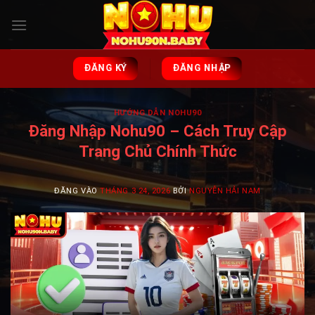
Bỏ
qua
nội
dung
ĐĂNG KÝ
ĐĂNG NHẬP
HƯỚNG DẪN NOHU90
Đăng Nhập Nohu90 – Cách Truy Cập
Trang Chủ Chính Thức
ĐĂNG VÀO
THÁNG 3 24, 2026
BỞI
NGUYỄN HẢI NAM