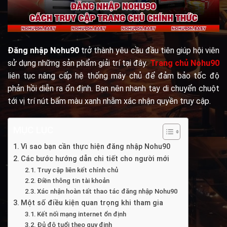
Đăng nhập Nohu90
trở thành yêu cầu đầu tiên giúp hội viên
sử dụng những sản phẩm giải trí tại đây.
Trang chủ Nohu90
liên tục nâng cấp hệ thống máy chủ để đảm bảo tốc độ
phản hồi diễn ra ổn định. Bạn nên nhanh tay di chuyển chuột
tới vị trí nút bấm màu xanh nhằm xác nhận quyền truy cập.
MỤC LỤC
Vì sao bạn cần thực hiện đăng nhập Nohu90
Các bước hướng dẫn chi tiết cho người mới
Truy cập liên kết chính chủ
Điền thông tin tài khoản
Xác nhận hoàn tất thao tác đăng nhập Nohu90
Một số điều kiện quan trọng khi tham gia
Kết nối mạng internet ổn định
Đủ độ tuổi theo quy định