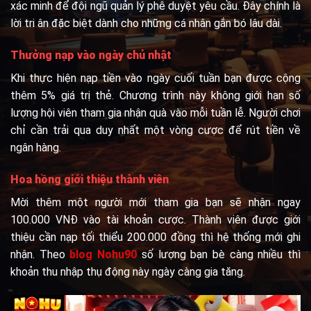
xác minh để đội ngũ quản lý phê duyệt yêu cầu. Đây chính là
lời tri ân đặc biệt dành cho những cá nhân gắn bó lâu dài.
Thưởng nạp vào ngày chủ nhật
Khi thực hiện nạp tiền vào ngày cuối tuần bạn được cộng
thêm 5% giá trị thẻ. Chương trình này không giới hạn số
lượng hội viên tham gia nhận quà vào mỗi tuần lễ. Người chơi
chỉ cần trải qua duy nhất một vòng cược để rút tiền về
ngân hàng.
Hoa hồng giới thiệu thành viên
Mời thêm một người mới tham gia bạn sẽ nhận ngay
100.000 VNĐ vào tài khoản cược. Thành viên được giới
thiệu cần nạp tối thiểu 200.000 đồng thì hệ thống mới ghi
nhận. Theo
blog Nohu90
số lượng bạn bè càng nhiều thì
khoản thu nhập thụ động này ngày càng gia tăng.