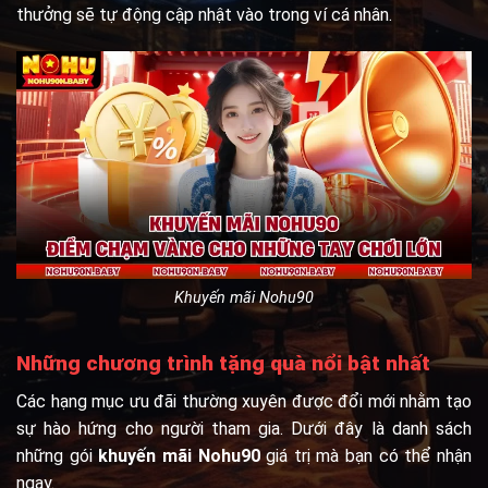
thưởng sẽ tự động cập nhật vào trong ví cá nhân.
Khuyến mãi Nohu90
Những chương trình tặng quà nổi bật nhất
Các hạng mục ưu đãi thường xuyên được đổi mới nhằm tạo
sự hào hứng cho người tham gia. Dưới đây là danh sách
những gói
khuyến mãi Nohu90
giá trị mà bạn có thể nhận
ngay.