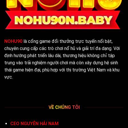
NOHU90
là cổng game đổi thưởng trực tuyến nổi bật,
chuyên cung cấp các trò chơi nổ hũ và giải trí đa dạng. Với
định hướng phát triển lâu dài, thương hiệu không chỉ tập
trung vào trải nghiệm người chơi mà còn xây dựng hệ sinh
thái game hiện đại, phù hợp với thị trường Việt Nam và khu
vực.
VỀ CHÚNG TÔI
CEO NGUYỄN HẢI NAM