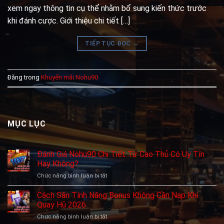
xem ngay thông tin cụ thể nhằm bổ sung kiến thức trước
khi đánh cược. Giới thiệu chi tiết […]
TIẾP TỤC ĐỌC
→
Đăng trong
Khuyến mãi Nohu90
MỤC LỤC
Đánh Giá Nohu90 Chi Tiết Từ Cao Thủ Có Uy Tín
Hay Không?
Chức năng bình luận bị tắt
ở
Đánh
Giá
Cách Săn Tính Năng Bonus Không Cần Nạp Khi
Nohu90
Quay Hũ 2026
Chi
Chức năng bình luận bị tắt
ở
Tiết