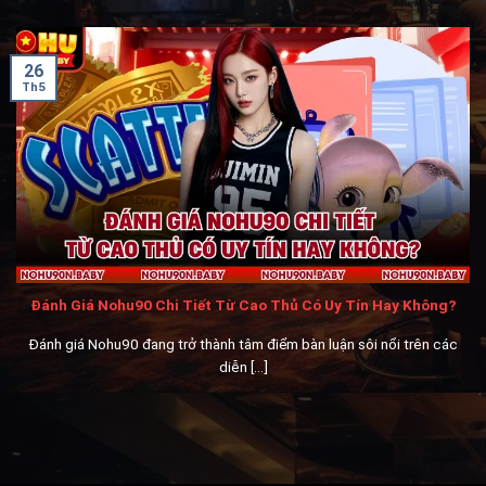
https://boogkstall.in.net/ (dự phòng)
https://charybdis.io/ (dự phòng)
26
Th5
https://noack.tv/
(link hiện tại)
Ưu điểm nổi bật khi trải nghiệm Nohu90
Giữa hàng ngàn cổng game đang hoạt động, Nohu90 vẫn
luôn là bến đỗ an toàn và quen thuộc của đông đảo cược
thủ. Không phải ngẫu nhiên mà nền tảng này lại được lòng
người chơi đến vậy. Dưới đây là những “điểm ăn tiền” thực tế
nhất mà bạn sẽ trực tiếp cảm nhận được khi tham gia.
Đánh Giá Nohu90 Chi Tiết Từ Cao Thủ Có Uy Tín Hay Không?
Giao diện dễ dùng trên điện thoại và máy tính
Đánh giá Nohu90 đang trở thành tâm điểm bàn luận sôi nổi trên các
diễn [...]
Nohu90 có giao diện khá dễ làm quen, phù hợp cả với người
mới lần đầu truy cập. Các khu vực quan trọng như đăng ký,
đăng nhập, tải app, khuyến mãi và danh mục game được đặt
ở vị trí dễ thấy, không cần bấm qua quá nhiều lớp menu. Khi
dùng trên điện thoại, bố cục được thu gọn nên thao tác