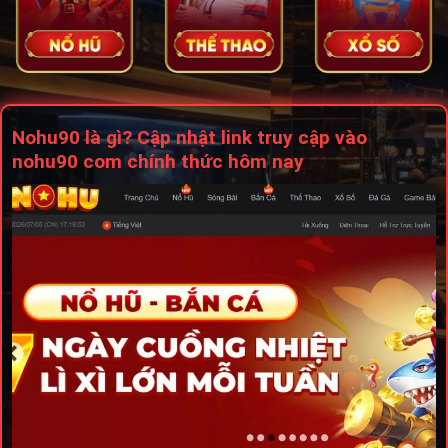
Nohu90 là gì? Cập nhật link truy cập vào
nohu90 com chính thức hôm nay