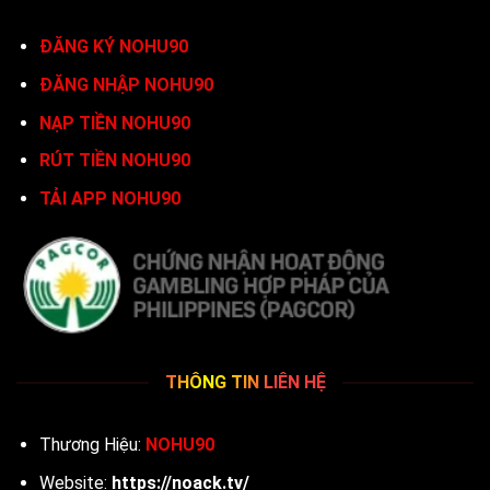
được trình bày rõ ràng để người dùng dễ theo dõi khi phát
sinh vấn đề. Với người mới, cách an toàn hơn là thử giao dịch
ĐĂNG KÝ NOHU90
nhỏ trước, sau đó mới đánh giá tốc độ xử lý, độ ổn định và
ĐĂNG NHẬP NOHU90
chất lượng hỗ trợ thực tế.
NẠP TIỀN NOHU90
HẠNG
TRẢI NGHIỆM CẦN
LƯU Ý CHO NGƯỜI
MỤC
KIỂM TRA
CHƠI
RÚT TIỀN NOHU90
Kiểm tra phương thức nạp,
Nên thử số tiền nhỏ
TẢI APP NOHU90
Nạp
thời gian cộng tiền và
trước để xem hệ thống
tiền
trạng thái giao dịch
xử lý có ổn định không
Theo dõi thời gian duyệt
Cần đọc kỹ yêu cầu về
Rút
lệnh, thời gian tiền về tài
vòng cược, hạn mức rút
tiền
khoản và điều kiện rút
và thông tin tài khoản
Lịch
Kiểm tra xem hệ thống có
Nên chụp lại màn hình
sử
lưu lại lệnh nạp rút rõ ràng
giao dịch nếu cần đối
THÔNG TIN LIÊN HỆ
giao
không
chiếu với CSKH
dịch
Không nên chỉ tin vào
Thương Hiệu:
NOHU90
Hỗ trợ
Test thử tốc độ phản hồi
quảng cáo “hỗ trợ 24/7”
khách
qua live chat hoặc kênh hỗ
nếu chưa kiểm chứng
Website:
https://noack.tv/
hàng
trợ có sẵn