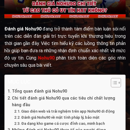
Đánh giá Nohu90
đang trở thành tâm điểm bàn luận sôi nổi
trên các diễn đàn giải trí trực tuyến khi thương hiệu trong
thời gian gần đây. Việc tìm hiểu kỹ các luồng thông tin phản
hồi giúp bạn đưa ra những nhận định chuẩn xác nhất về mức
độ uy tín. Cùng
Nohu90
phân tích toàn diện các góc nhìn
chuyên sâu qua bài viết.
MỤC LỤC
Tổng quan đánh giá Nohu90
Chi tiết đánh giá Nohu90 qua các tiêu chí chất lượng
hàng đầu
Giao diện web và trải nghiệm trên app Nohu90 di động
Đánh giá Nohu90 về mặt tính pháp lý, bảo mật
Đa dạng kho game cá cược đỉnh cao, minh bạch