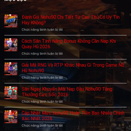
Đánh Giá Nohu90 Chi Tiết Từ Cao Thủ Có Uy Tín
Hay Không?
Chức năng bình luận bị tắt
ở
Đánh
Giá
Cách Săn Tính Năng Bonus Không Cần Nạp Khi
Nohu90
Quay Hũ 2026
Chi
Chức năng bình luận bị tắt
ở
Tiết
Cách
Từ
Săn
Giải Mã RNG Và RTP Khác Nhau Gì Trong Game Nổ
Cao
Tính
Thủ
Hũ Nohu90
Năng
Có
Chức năng bình luận bị tắt
ở
Bonus
Uy
Giải
Không
Tín
Mã
Săn Ngay Khuyến Mãi Nạp Đầu Nohu90 Tặng
Cần
Hay
RNG
Nạp
Thưởng Cực Sốc 2026
Không?
Và
Khi
Chức năng bình luận bị tắt
ở
RTP
Quay
Săn
Khác
Hũ
Ngay
Cập Nhật Mức Nohu90 Hoàn Tiền Bao Nhiêu Chính
Nhau
2026
Khuyến
Gì
Xác Nhất 2026
Mãi
Trong
Chức năng bình luận bị tắt
ở
Nạp
Game
Cập