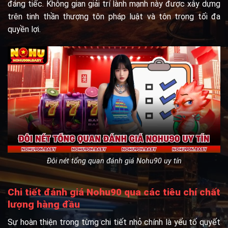
đáng tiếc. Không gian giải trí lành mạnh này được xây dựng
trên tinh thần thượng tôn pháp luật và tôn trọng tối đa
quyền lợi.
Đôi nét tổng quan đánh giá Nohu90 uy tín
Chi tiết đánh giá Nohu90 qua các tiêu chí chất
lượng hàng đầu
Sự hoàn thiện trong từng chi tiết nhỏ chính là yếu tố quyết