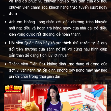
về thái độ phục vụ chuyên nghiệp, tận tâm của đội ngũ
chuyên viên chăm sóc khách hàng trực tuyến suốt ngày
đêm.
Anh em Hoàng Long nhận xét các chương trình khuyến
mãi nạp đầu và hoàn trả hằng ngày của nhà cái có điều
kiện vòng cược rất thoáng, dễ hoàn thành.
Hội viên Quốc Bảo bày tỏ sự thích thú trước tỷ lệ quy
đổi tiền thưởng của sảnh nổ hũ vô cùng hậu hĩnh giúp
bản thân dễ dàng tích lũy lợi nhuận.
Thành viên Tiến Đạt khẳng định ứng dụng di động của
đơn vị vận hành rất ổn định, không gây nóng máy hay hao
pin khi chơi trong thời gian dài.