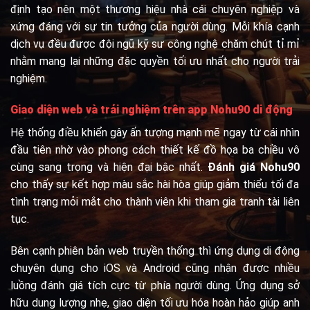
định tạo nên một thương hiệu nhà cái chuyên nghiệp và
xứng đáng với sự tin tưởng của người dùng. Mỗi khía cạnh
dịch vụ đều được đội ngũ kỹ sư công nghệ chăm chút tỉ mỉ
nhằm mang lại những đặc quyền tối ưu nhất cho người trải
nghiệm.
Giao diện web và trải nghiệm trên app Nohu90 di động
Hệ thống điều khiển gây ấn tượng mạnh mẽ ngay từ cái nhìn
đầu tiên nhờ vào phong cách thiết kế đồ họa ba chiều vô
cùng sang trọng và hiện đại bậc nhất.
Đánh giá Nohu90
cho thấy sự kết hợp màu sắc hài hòa giúp giảm thiểu tối đa
tình trạng mỏi mắt cho thành viên khi tham gia tranh tài liên
tục.
Bên cạnh phiên bản web truyền thống thì ứng dụng di động
chuyên dụng cho iOS và Android cũng nhận được nhiều
luồng đánh giá tích cực từ phía người dùng. Ứng dụng sở
hữu dung lượng nhẹ, giao diện tối ưu hóa hoàn hảo giúp anh