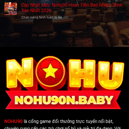
Hũ
Ngay
Cập Nhật Mức Nohu90 Hoàn Tiền Bao Nhiêu Chính
Nhau
2026
Khuyến
Gì
Xác Nhất 2026
Mãi
Trong
Chức năng bình luận bị tắt
ở
Nạp
Game
Cập
Đầu
Nổ
Nhật
Nohu90
Hũ
Mức
Tặng
Nohu90
Nohu90
Thưởng
Hoàn
Cực
Tiền
Sốc
Bao
2026
Nhiêu
Chính
Xác
Nhất
2026
NOHU90
là cổng game đổi thưởng trực tuyến nổi bật,
chuyên cung cấp các trò chơi nổ hũ và giải trí đa dạng. Với