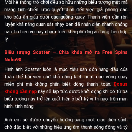
Mỗi hệ thống trò chơi đều sở hữu những biểu tượng mật mã
mang tính chiến lược quyết định đến việc giải phóng các
kho báu ẩn giấu dưới các guồng quay. Thành viên cần rèn
luyện khả năng quan sát nhạy bén để nhận diện nhanh chóng
các tín hiệu vui này nhằm triển khai phương án tăng tiền hợp
lý.
Biểu tượng Scatter – Chìa khóa mở ra Free Spins
Nohu90
Hình ảnh Scatter luôn là mục tiêu săn đón hàng đầu của
toàn thể hội viên nhờ khả năng kích hoạt các vòng quay
miễn phí mà không phân biệt dòng thanh toán.
Bonus
không cần nạp
này sẽ lập tức được khởi động khi có từ ba
biểu tượng này trở lên xuất hiện ở bất kỳ vị trí nào trên màn
hình, tính năng
Anh em sẽ được chuyển hướng sang một giao diện sảnh
chờ đặc biệt với những hiệu ứng âm thanh sống động và tỷ