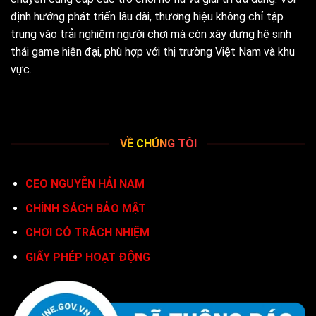
định hướng phát triển lâu dài, thương hiệu không chỉ tập
trung vào trải nghiệm người chơi mà còn xây dựng hệ sinh
thái game hiện đại, phù hợp với thị trường Việt Nam và khu
vực.
VỀ CHÚNG TÔI
CEO NGUYỄN HẢI NAM
CHÍNH SÁCH BẢO MẬT
CHƠI CÓ TRÁCH NHIỆM
GIẤY PHÉP HOẠT ĐỘNG