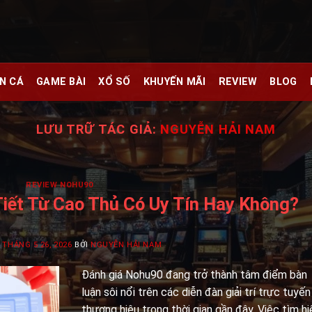
N CÁ
GAME BÀI
XỔ SỐ
KHUYẾN MÃI
REVIEW
BLOG
LƯU TRỮ TÁC GIẢ:
NGUYỄN HẢI NAM
REVIEW NOHU90
iết Từ Cao Thủ Có Uy Tín Hay Không?
O
THÁNG 5 26, 2026
BỞI
NGUYỄN HẢI NAM
Đánh giá Nohu90 đang trở thành tâm điểm bàn
luận sôi nổi trên các diễn đàn giải trí trực tuyến
thương hiệu trong thời gian gần đây. Việc tìm hi