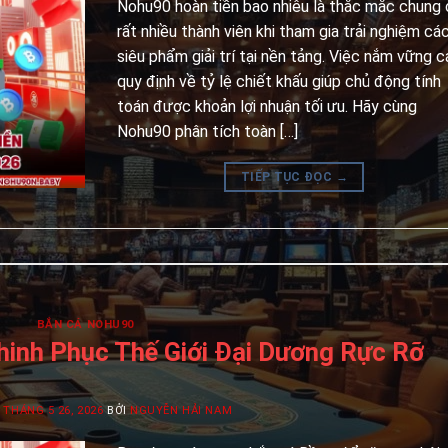
Nohu90 hoàn tiền bao nhiêu là thắc mắc chung
rất nhiều thành viên khi tham gia trải nghiệm cá
siêu phẩm giải trí tại nền tảng. Việc nắm vững 
quy định về tỷ lệ chiết khấu giúp chủ động tính
toán được khoản lợi nhuận tối ưu. Hãy cùng
Nohu90 phân tích toàn […]
TIẾP TỤC ĐỌC
→
BẮN CÁ NOHU90
inh Phục Thế Giới Đại Dương Rực Rỡ
O
THÁNG 5 26, 2026
BỞI
NGUYỄN HẢI NAM