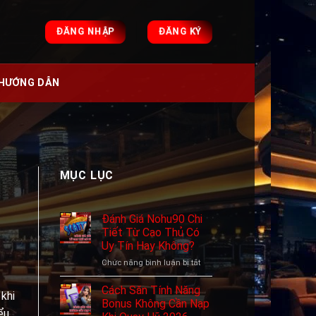
ĐĂNG NHẬP
ĐĂNG KÝ
HƯỚNG DẪN
MỤC LỤC
Đánh Giá Nohu90 Chi
Tiết Từ Cao Thủ Có
Uy Tín Hay Không?
Chức năng bình luận bị tắt
ở
Đánh
Giá
Cách Săn Tính Năng
 khi
Nohu90
Bonus Không Cần Nạp
Chi
ểu