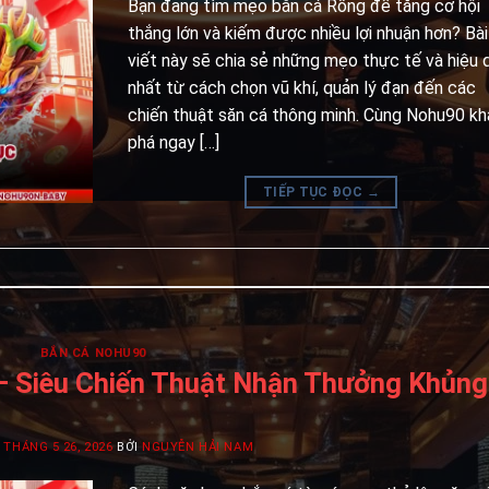
Bạn đang tìm mẹo bắn cá Rồng để tăng cơ hội
thắng lớn và kiếm được nhiều lợi nhuận hơn? Bài
viết này sẽ chia sẻ những mẹo thực tế và hiệu 
nhất từ cách chọn vũ khí, quản lý đạn đến các
chiến thuật săn cá thông minh. Cùng Nohu90 k
phá ngay […]
TIẾP TỤC ĐỌC
→
BẮN CÁ NOHU90
– Siêu Chiến Thuật Nhận Thưởng Khủng
O
THÁNG 5 26, 2026
BỞI
NGUYỄN HẢI NAM