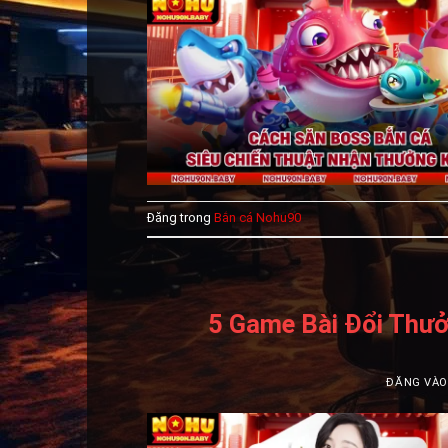
Đăng trong
Bắn cá Nohu90
5 Game Bài Đổi Thưở
ĐĂNG VÀ