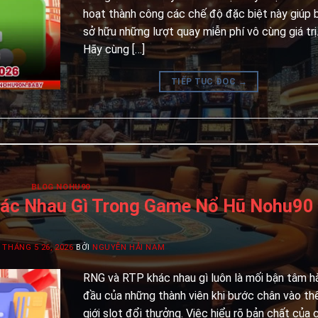
hoạt thành công các chế độ đặc biệt này giúp 
sở hữu những lượt quay miễn phí vô cùng giá trị
Hãy cùng […]
TIẾP TỤC ĐỌC
→
BLOG NOHU90
hác Nhau Gì Trong Game Nổ Hũ Nohu90
O
THÁNG 5 26, 2026
BỞI
NGUYỄN HẢI NAM
RNG và RTP khác nhau gì luôn là mối bận tâm h
đầu của những thành viên khi bước chân vào th
giới slot đổi thưởng. Việc hiểu rõ bản chất của 