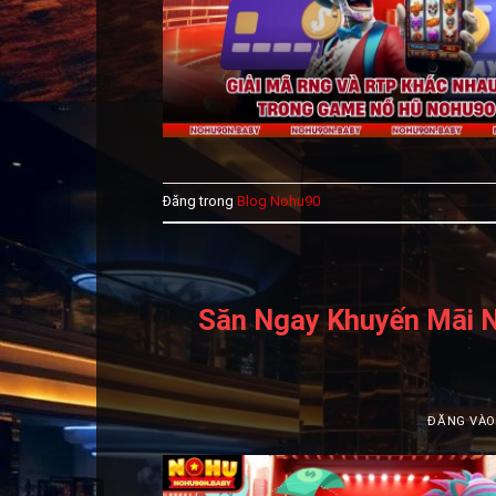
Đăng trong
Blog Nohu90
Săn Ngay Khuyến Mãi 
ĐĂNG VÀ