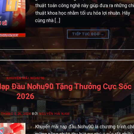
thuật toán công nghệ này giúp đưa ra những ch
thuật khoa học nhằm tối ưu hóa lợi nhuận. Hãy
cùng nhà […]
TIẾP TỤC ĐỌC
→
KHUYẾN MÃI NOHU90
Nạp Đầu Nohu90 Tặng Thưởng Cực Sốc
2026
O
THÁNG 5 26, 2026
BỞI
NGUYỄN HẢI NAM
Khuyến mãi nạp đầu Nohu90 là chương trình ch