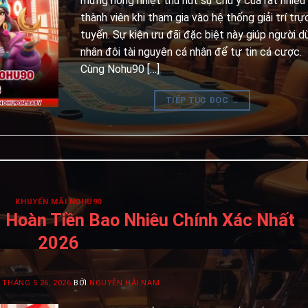
mừng nồng nhiệt thu hút sự chú ý của rất nhiều
thành viên khi tham gia vào hệ thống giải trí trự
tuyến. Sự kiện ưu đãi đặc biệt này giúp người d
nhân đôi tài nguyên cá nhân để tự tin cá cược.
Cùng Nohu90 […]
TIẾP TỤC ĐỌC
→
KHUYẾN MÃI NOHU90
Hoàn Tiền Bao Nhiêu Chính Xác Nhất
2026
O
THÁNG 5 26, 2026
BỞI
NGUYỄN HẢI NAM