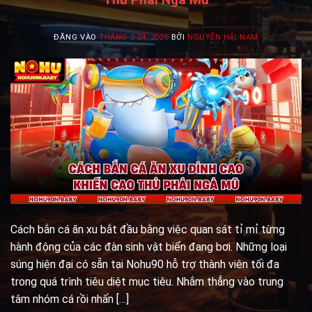
ĐĂNG VÀO
THÁNG 3 24, 2026
BỞI
NGUYỄN HẢI NAM
Cách bắn cá ăn xu bắt đầu bằng việc quan sát tỉ mỉ từng
hành động của các đàn sinh vật biển đang bơi. Những loại
súng hiện đại có sẵn tại Nohu90 hỗ trợ thành viên tối đa
trong quá trình tiêu diệt mục tiêu. Nhắm thẳng vào trung
tâm nhóm cá rồi nhấn […]