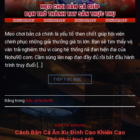
Mẹo chơi bắn cá chính là yếu tố then chốt giúp hội viên
chinh phục những giải thưởng giá trị lớn. Bạn sẽ tìm thấy vô
vàn trải nghiệm thú vị cùng hệ thống nã đạn hiện đại của
Nohu90 com. Cầm súng lên nạp đạn đầy đủ rồi bắt đầu hành
trình truy đuổi […]
TIẾP TỤC ĐỌC
→
Đăng trong
Bắn cá Nohu90
BẮN CÁ NOHU90
Cách Bắn Cá Ăn Xu Đỉnh Cao Khiến Cao
Thủ Phải Ngả Mũ