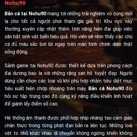
Nohu90
Bắn cá tại Nohu90
mang tới những trải nghiệm vô cùng mới
lạ cho tất cả người chơi tham gia giải trí. Khu vực này
thường xuyên cập nhật thêm tính năng hiện đại giúp việc
săn bắt sinh vật biển hiệu quả. Hội viên sẽ nhìn thấy các chú
cá đủ màu sắc bơi lội ngay trên màn hình chính diện thật
sống động.
Sảnh game tại Nohu90 được thiết kế dựa trên phong cách
đại dương bao la với những rặng san hô tuyệt đẹp. Người
dùng cần chọn các loại vũ khí phù hợp nhằm tiêu diệt mục
tiêu xuất hiện chớp nhoáng trên máy.
Bắn cá Nohu90
đòi
hỏi sự tập trung cao độ cùng kỹ năng điều khiển linh hoạt
để giành lấy điểm số cao.
Hệ thống âm thanh được phối hợp nhịp nhàng tạo cảm giác
chân thực trong từng phát đạn bắn ra liên tục. Những loài
vật to nhỏ khác nhau di chuyển không ngừng khiến không