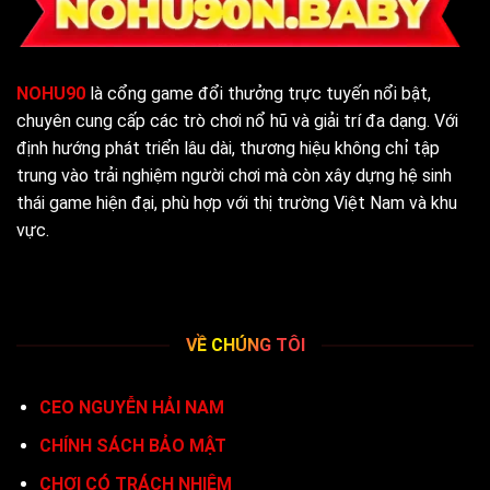
NOHU90
là cổng game đổi thưởng trực tuyến nổi bật,
chuyên cung cấp các trò chơi nổ hũ và giải trí đa dạng. Với
định hướng phát triển lâu dài, thương hiệu không chỉ tập
trung vào trải nghiệm người chơi mà còn xây dựng hệ sinh
thái game hiện đại, phù hợp với thị trường Việt Nam và khu
vực.
VỀ CHÚNG TÔI
CEO NGUYỄN HẢI NAM
CHÍNH SÁCH BẢO MẬT
CHƠI CÓ TRÁCH NHIỆM