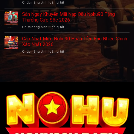
Chức năng bình luận bị tắt
ở
Bonus
Uy
Giải
Không
Tín
Mã
Săn Ngay Khuyến Mãi Nạp Đầu Nohu90 Tặng
Cần
Hay
RNG
Nạp
Thưởng Cực Sốc 2026
Không?
Và
Khi
Chức năng bình luận bị tắt
ở
RTP
Quay
Săn
Khác
Hũ
Ngay
Cập Nhật Mức Nohu90 Hoàn Tiền Bao Nhiêu Chính
Nhau
2026
Khuyến
Gì
Xác Nhất 2026
Mãi
Trong
Chức năng bình luận bị tắt
ở
Nạp
Game
Cập
Đầu
Nổ
Nhật
Nohu90
Hũ
Mức
Tặng
Nohu90
Nohu90
Thưởng
Hoàn
Cực
Tiền
Sốc
Bao
2026
Nhiêu
Chính
Xác
Nhất
2026