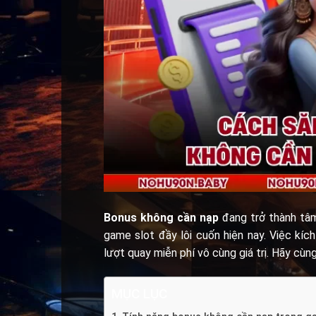
Bonus không cần nạp
đang trở thành tâm
game slot đầy lôi cuốn hiện nay. Việc kí
lượt quay miễn phí vô cùng giá trị. Hãy cùn
MỤC LỤC