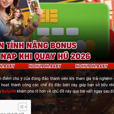
 điểm chú ý của đông đảo thành viên khi tham gia trải nghiệm
ch hoạt thành công các chế độ đặc biệt này giúp bạn sở hữu n
g
Nohu90
khám phá rõ hơn về chủ đề này qua bài viết ngay sau đâ