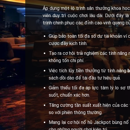
Áp dụng một lộ trình săn thưởng khoa học
viên duy trì cuộc chơi lâu dài. Dưới đây 
trình chinh phục các đỉnh cao vinh quang c
Giúp bảo toàn tối đa số dư tài khoản ví 
cược đầy kịch tính.
Tạo ra cơ hội trải nghiệm các tính năng
không tốn chi phí.
Việc tích lũy tiền thưởng từ tính năng
b
sách dồi dào để tái đầu tư hiệu quả.
Giảm thiểu tối đa áp lực tâm lý lo sợ 
suốt, chuẩn xác hơn.
Tăng cường tần suất xuất hiện của các 
so với phiên thông thường.
Mang lại cơ hội nổ hũ Jackpot bùng nổ 
cho những người chơi kiên trì.