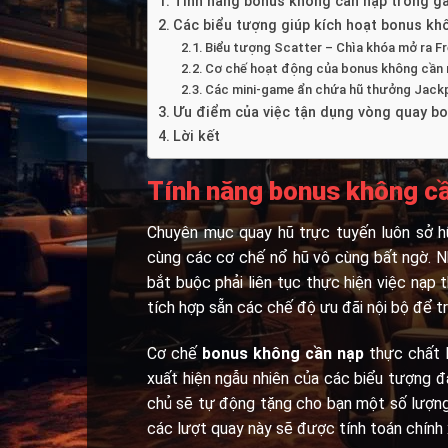
Tính năng bonus không cần nạp trong ga
Các biểu tượng giúp kích hoạt bonus kh
Biểu tượng Scatter – Chìa khóa mở ra F
Cơ chế hoạt động của bonus không cần 
Các mini-game ẩn chứa hũ thưởng Jack
Ưu điểm của việc tận dụng vòng quay bo
Lời kết
Tính năng bonus không cầ
Chuyên mục quay hũ trực tuyến luôn sở 
cùng các cơ chế nổ hũ vô cùng bất ngờ. N
bắt buộc phải liên tục thực hiện việc nạp 
tích hợp sẵn các chế độ ưu đãi nội bộ để tr
Cơ chế
bonus không cần nạp
thực chất l
xuất hiện ngẫu nhiên của các biểu tượng đ
chủ sẽ tự động tặng cho bạn một số lượng
các lượt quay này sẽ được tính toán chính 