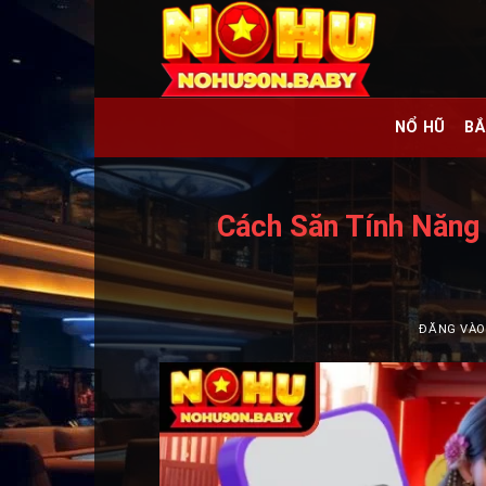
Bỏ
qua
nội
dung
NỔ HŨ
BẮ
Cách Săn Tính Năng
ĐĂNG VÀ