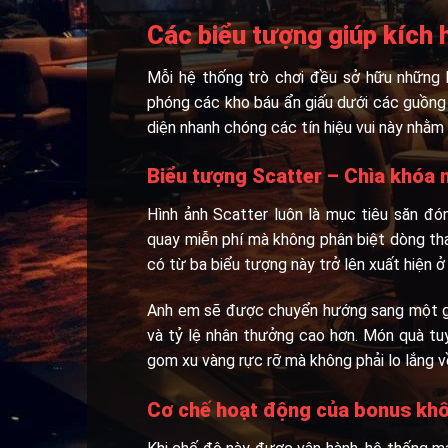
Các biểu tượng giúp kích
Mỗi hệ thống trò chơi đều sở hữu những 
phóng các kho báu ẩn giấu dưới các guồng 
diện nhanh chóng các tín hiệu vui này nhằm 
Biểu tượng Scatter – Chìa khóa
Hình ảnh Scatter luôn là mục tiêu săn đó
quay miễn phí mà không phân biệt dòng th
có từ ba biểu tượng này trở lên xuất hiện ở 
Anh em sẽ được chuyển hướng sang một gi
và tỷ lệ nhân thưởng cao hơn. Món quà tu
gom xu vàng rực rỡ mà không phải lo lắng v
Cơ chế hoạt động của bonus khô