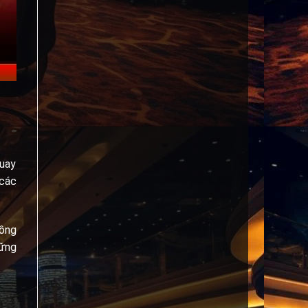
quay
 các
đồng
hững