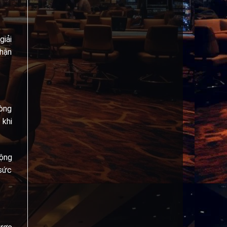
giải
nhận
vòng
 khi
động
 sức