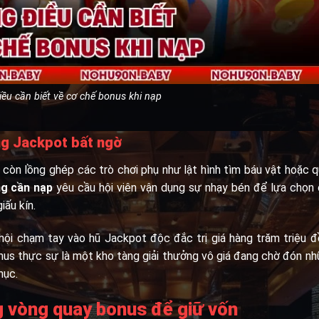
ều cần biết về cơ chế bonus khi nạp
ng Jackpot bất ngờ
 còn lồng ghép các trò chơi phụ như lật hình tìm báu vật hoặc 
g cần nạp
yêu cầu hội viên vận dụng sự nhạy bén để lựa chọn
iấu kín.
hội chạm tay vào hũ Jackpot độc đắc trị giá hàng trăm triệu 
us thực sự là một kho tàng giải thưởng vô giá đang chờ đón n
hục.
g vòng quay bonus để giữ vốn