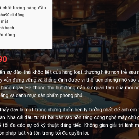
hí chất lượng hàng đầu
ohu90 di động
o mật
nh bạch
ời dùng
90
kiến sự đào thải khốc liệt của hàng loạt thương hiệu non trẻ sau
này vẫn đứng vững và khẳng định được vị thế tiên phong nhờ vào 
 hằng ngày. Hệ thống thu hút đông đảo sự quan tâm của mọi n
phẳng và danh mục sản phẩm phong phú.
hấy đây là một trong những điểm hẹn lý tưởng nhất để anh em
oàn. Nhà cái đầu tư rất bài bản vào nền tảng công nghệ máy chủ 
tối đa các sự cố kỹ thuật đáng tiếc. Không gian giải trí lành 
 pháp luật và tôn trọng tối đa quyền lợi.