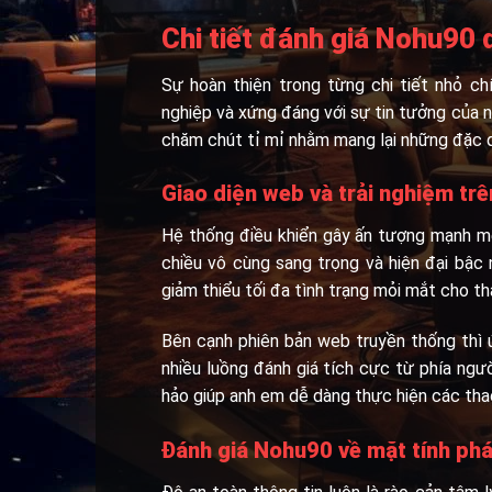
Chi tiết đánh giá Nohu90 
Sự hoàn thiện trong từng chi tiết nhỏ ch
nghiệp và xứng đáng với sự tin tưởng của 
chăm chút tỉ mỉ nhằm mang lại những đặc q
Giao diện web và trải nghiệm tr
Hệ thống điều khiển gây ấn tượng mạnh mẽ
chiều vô cùng sang trọng và hiện đại bậc 
giảm thiểu tối đa tình trạng mỏi mắt cho thà
Bên cạnh phiên bản web truyền thống thì
nhiều luồng đánh giá tích cực từ phía ngư
hảo giúp anh em dễ dàng thực hiện các th
Đánh giá Nohu90 về mặt tính phá