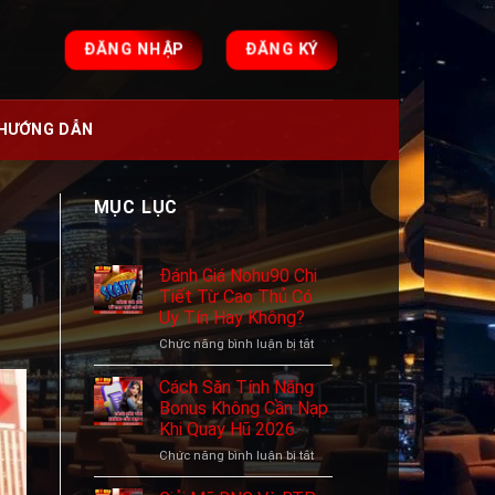
ĐĂNG NHẬP
ĐĂNG KÝ
HƯỚNG DẪN
MỤC LỤC
Đánh Giá Nohu90 Chi
Tiết Từ Cao Thủ Có
Uy Tín Hay Không?
Chức năng bình luận bị tắt
ở
Đánh
Giá
Cách Săn Tính Năng
Nohu90
Bonus Không Cần Nạp
Chi
Khi Quay Hũ 2026
Tiết
Chức năng bình luận bị tắt
ở
Từ
Cách
Cao
Săn
Thủ