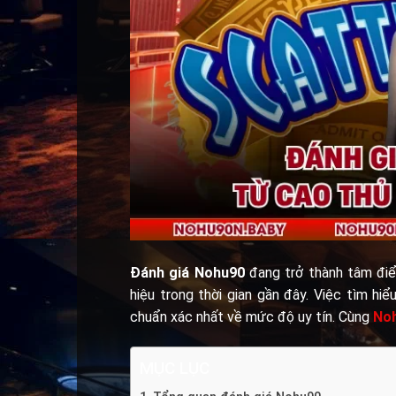
Đánh giá Nohu90
đang trở thành tâm điểm
hiệu trong thời gian gần đây. Việc tìm hi
chuẩn xác nhất về mức độ uy tín. Cùng
No
MỤC LỤC