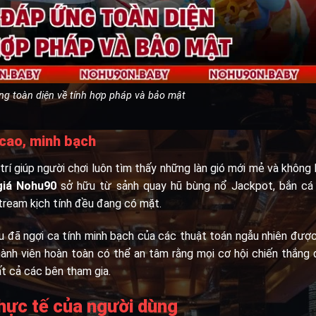
g toàn diện về tính hợp pháp và bảo mật
cao, minh bạch
rí giúp người chơi luôn tìm thấy những làn gió mới mẻ và không
giá Nohu90
sở hữu từ sảnh quay hũ bùng nổ Jackpot, bắn cá
tream kịch tính đều đang có mặt.
âu đã ngợi ca tính minh bạch của các thuật toán ngẫu nhiên đượ
hành viên hoàn toàn có thể an tâm rằng mọi cơ hội chiến thắng
t cả các bên tham gia.
hực tế của người dùng