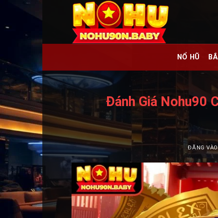
Bỏ
qua
nội
dung
NỔ HŨ
BẮ
Đánh Giá Nohu90 C
ĐĂNG VÀ