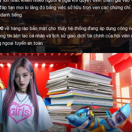
ý lớn nhất khiến nhiều người e ngại khi quyết định tham gia vào
đập tan mọi lo lắng đó bằng việc sở hữu trọn vẹn các chứng chỉ
danh tiếng.
90
về hàng rào bảo mật cho thấy hệ thống đang áp dụng công 
g tin liên lạc cá nhân và lịch sử giao dịch tài chính của hội viên
 ngoại tuyến an toàn.