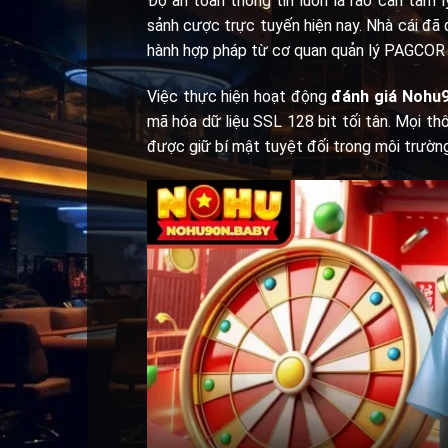
Độ an toàn thông tin luôn là rào cản tâm l
sảnh cược trực tuyến hiện nay. Nhà cái đã 
hành hợp pháp từ cơ quan quản lý PAGCOR 
Việc thực hiện hoạt động
đánh giá Nohu
mã hóa dữ liệu SSL 128 bit tối tân. Mọi thôn
được giữ bí mật tuyệt đối trong môi trường