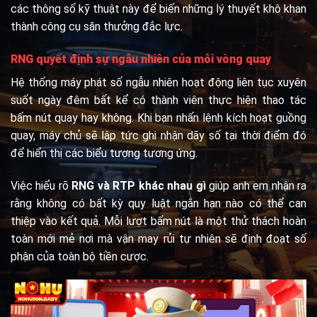
các thông số kỹ thuật này để biến những lý thuyết khô khan
thành công cụ săn thưởng đắc lực.
RNG quyết định sự ngẫu nhiên của mỗi vòng quay
Hệ thống máy phát số ngẫu nhiên hoạt động liên tục xuyên
suốt ngày đêm bất kể có thành viên thực hiện thao tác
bấm nút quay hay không. Khi bạn nhấn lệnh kích hoạt guồng
quay, máy chủ sẽ lập tức ghi nhận dãy số tại thời điểm đó
để hiển thị các biểu tượng tương ứng.
Việc hiểu rõ
RNG và RTP khác nhau gì
giúp anh em nhận ra
rằng không có bất kỳ quy luật ngắn hạn nào có thể can
thiệp vào kết quả. Mỗi lượt bấm nút là một thử thách hoàn
toàn mới mẻ nơi mà vận may rủi tự nhiên sẽ định đoạt số
phận của toàn bộ tiền cược.