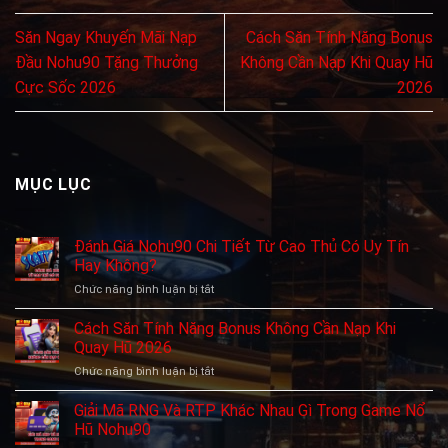
Săn Ngay Khuyến Mãi Nạp
Cách Săn Tính Năng Bonus
Đầu Nohu90 Tặng Thưởng
Không Cần Nạp Khi Quay Hũ
Cực Sốc 2026
2026
MỤC LỤC
Đánh Giá Nohu90 Chi Tiết Từ Cao Thủ Có Uy Tín
Hay Không?
Chức năng bình luận bị tắt
ở
Đánh
Giá
Cách Săn Tính Năng Bonus Không Cần Nạp Khi
Nohu90
Quay Hũ 2026
Chi
Chức năng bình luận bị tắt
ở
Tiết
Cách
Từ
Săn
Giải Mã RNG Và RTP Khác Nhau Gì Trong Game Nổ
Cao
Tính
Thủ
Hũ Nohu90
Năng
Có