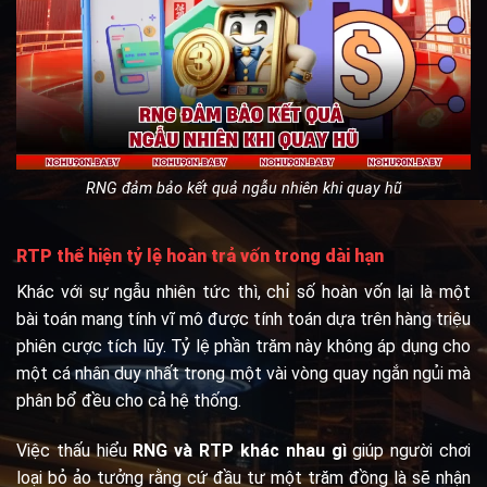
RNG đảm bảo kết quả ngẫu nhiên khi quay hũ
RTP thể hiện tỷ lệ hoàn trả vốn trong dài hạn
Khác với sự ngẫu nhiên tức thì, chỉ số hoàn vốn lại là một
bài toán mang tính vĩ mô được tính toán dựa trên hàng triệu
phiên cược tích lũy. Tỷ lệ phần trăm này không áp dụng cho
một cá nhân duy nhất trong một vài vòng quay ngắn ngủi mà
phân bổ đều cho cả hệ thống.
Việc thấu hiểu
RNG và RTP khác nhau gì
giúp người chơi
loại bỏ ảo tưởng rằng cứ đầu tư một trăm đồng là sẽ nhận