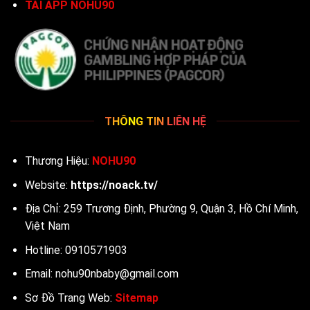
TẢI APP NOHU90
THÔNG TIN LIÊN HỆ
Thương Hiệu:
NOHU90
Website:
https://noack.tv/
Địa Chỉ: 259 Trương Định, Phường 9, Quận 3, Hồ Chí Minh,
Việt Nam
Hotline: 0910571903
Email:
nohu90nbaby@gmail.com
Sơ Đồ Trang Web:
Sitemap