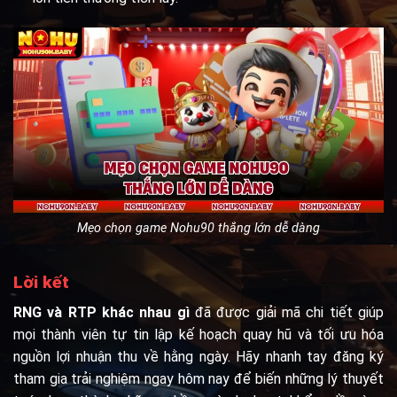
Mẹo chọn game Nohu90 thắng lớn dễ dàng
Lời kết
RNG và RTP khác nhau gì
đã được giải mã chi tiết giúp
mọi thành viên tự tin lập kế hoạch quay hũ và tối ưu hóa
nguồn lợi nhuận thu về hằng ngày. Hãy nhanh tay đăng ký
tham gia trải nghiệm ngay hôm nay để biến những lý thuyết