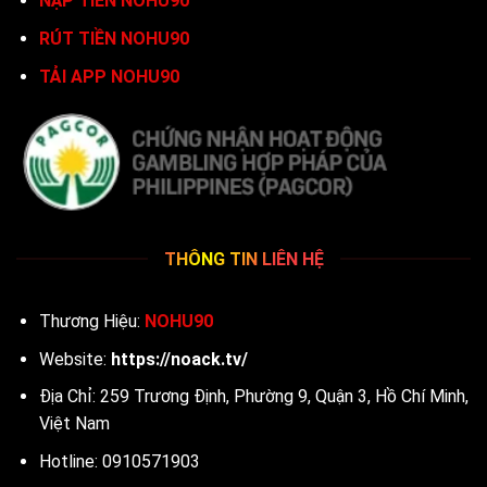
NẠP TIỀN NOHU90
RÚT TIỀN NOHU90
TẢI APP NOHU90
THÔNG TIN LIÊN HỆ
Thương Hiệu:
NOHU90
Website:
https://noack.tv/
Địa Chỉ: 259 Trương Định, Phường 9, Quận 3, Hồ Chí Minh,
Việt Nam
Hotline: 0910571903