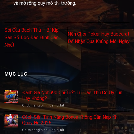
và mở rộng quy mô thị trường.
Soi Cầu Bạch Thủ – Bí Kíp
Nên Chơi Poker Hay Baccarat
Săn Số Độc Đắc Đỉnh Cao
Để Nhận Quà Khủng Mỗi Ngày
Nhất
MỤC LỤC
Đánh Giá Nohu90 Chi Tiết Từ Cao Thủ Có Uy Tín
Hay Không?
Chức năng bình luận bị tắt
ở
Đánh
Giá
Cách Săn Tính Năng Bonus Không Cần Nạp Khi
Nohu90
Quay Hũ 2026
Chi
Chức năng bình luận bị tắt
ở
Tiết