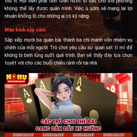
thú vị. Hội viên phải tính toán nước đi sao cho đối phương
không thể lấy được quân mình. Việc ù sớm sẽ mang lại lợi
nhuận khổng lồ cho những ai có kỹ năng.
Mậu binh xập xám
Sắp xếp mười ba quân bài thành ba chi mạnh vốn nhiệm vụ
chính của mỗi người. Trò chơi yêu cầu sự quan sát tỉ mỉ để
không bị binh lủng suốt quá trình. Bạn sẽ thấy đây lựa chọn
tuyệt vời cho các buổi chiều rảnh rỗi tại nhà.