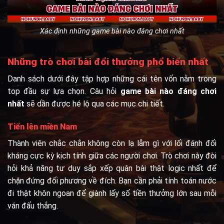
Xác định những game bài nào đáng chơi nhất
Những trò chơi bài đổi thưởng phổ biến nhất
Danh sách dưới đây tập hợp những cái tên vốn nằm trong
top đầu sự lựa chọn. Câu hỏi
game bài nào đáng chơi
nhất
sẽ dần được hé lộ qua các mục chi tiết.
Tiến lên miền Nam
Thành viên chắc chắn không còn lạ lẫm gì với lối đánh đối
kháng cực kỳ kịch tính giữa các người chơi. Trò chơi này đòi
hỏi khả năng tư duy sắp xếp quân bài thật logic nhất để
chặn đứng đối phương về đích. Bạn cần phải tính toán nước
đi thật khôn ngoan để giành lấy số tiền thưởng lớn sau mỗi
ván đấu thắng.