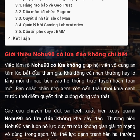
Hàng rào bảo vệ GeoTrust
Dấu mộc tổ chức Pagcor
Quyết định từ Isle of Man
Quản lý bởi Gaming Laboratories
Dấu ấn phê duyệt BMM
Kết luận
Giới thiệu Nohu90 có lừa đảo không chi tiết
Việc làm rõ
Nohu90 có lừa không
giúp hội viên vô cùng an
tâm lúc bắt đầu tham gia. Khá đông cá nhân thường hay lo
lắng mỗi khi nạp tiền vào hệ thống trực tuyến hoàn toàn
mới. Bạn chắc chắn nên xem xét cẩn thận mọi khía cạnh
trước thời điểm quyết định xuống dòng vốn thật.
Các câu chuyện bịa đặt sai lệch xuất hiện xoay quanh
Nohu90 có lừa đảo không
khá dày đặc. Thương hiệu
Nohu90 vẫn luôn nỗ lực duy trì một không gian giải trí mạng
vô cùng trong sạch. Vài thế lực cạnh tranh hèn hạ thường