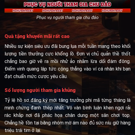
Phục vụ người tham gia chu đáo
Quà tặng khuyến mãi rất cao
Nhiều sự kiện siêu ưu đãi bung lụa mỗi tuần mang theo khối
lượng tiền thưởng cực khổng lồ. Đơn vị chủ quản thề thốt
chẳng bao giờ vẽ ra mồi nhử ảo nhằm lừa dối đám đông.
Điểm vinh quang lập tức cộng thẳng vào ví cá nhân khi bạn
đạt chuẩn mức cược yêu cầu.
Số lượng người tham gia khủng
Tỷ lệ hồ sơ đăng ký mới tăng trưởng phi mã từng tháng là
minh chứng đanh thép nhất. Vô vàn bình luận khen ngợi rải
rác khắp nơi đã phác họa chân dung một sân chơi top.
Chẳng hề tồn tại băng nhóm mờ ám nào đủ sức níu giữ hàng
triệu trái tim ở lại.