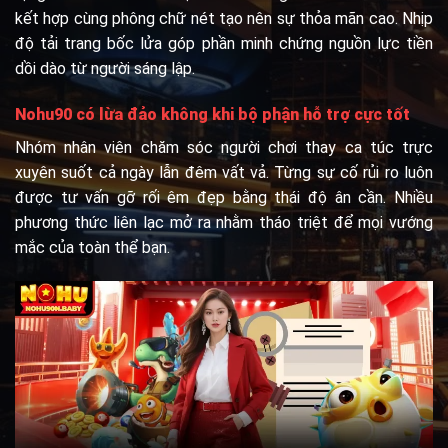
kết hợp cùng phông chữ nét tạo nên sự thỏa mãn cao. Nhịp
độ tải trang bốc lửa góp phần minh chứng nguồn lực tiền
dồi dào từ người sáng lập.
Nohu90 có lừa đảo không khi bộ phận hỗ trợ cực tốt
Nhóm nhân viên chăm sóc người chơi thay ca túc trực
xuyên suốt cả ngày lẫn đêm vất vả. Từng sự cố rủi ro luôn
được tư vấn gỡ rối êm đẹp bằng thái độ ân cần. Nhiều
phương thức liên lạc mở ra nhằm tháo triệt để mọi vướng
mắc của toàn thể bạn.