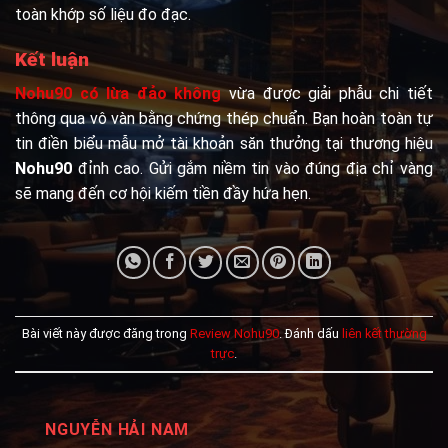
toàn khớp số liệu đo đạc.
Kết luận
Nohu90 có lừa đảo không
vừa được giải phẫu chi tiết
thông qua vô vàn bằng chứng thép chuẩn. Bạn hoàn toàn tự
tin điền biểu mẫu mở tài khoản săn thưởng tại thương hiệu
Nohu90
đỉnh cao. Gửi gắm niềm tin vào đúng địa chỉ vàng
sẽ mang đến cơ hội kiếm tiền đầy hứa hẹn.
Bài viết này được đăng trong
Review Nohu90
. Đánh dấu
liên kết thường
trực
.
NGUYỄN HẢI NAM