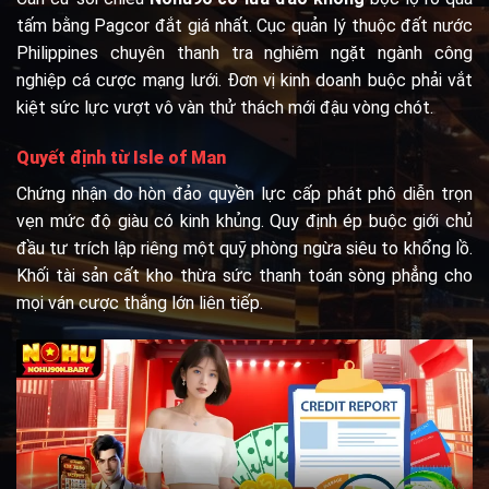
tấm bằng Pagcor đắt giá nhất. Cục quản lý thuộc đất nước
Philippines chuyên thanh tra nghiêm ngặt ngành công
nghiệp cá cược mạng lưới. Đơn vị kinh doanh buộc phải vắt
kiệt sức lực vượt vô vàn thử thách mới đậu vòng chót.
Quyết định từ Isle of Man
Chứng nhận do hòn đảo quyền lực cấp phát phô diễn trọn
vẹn mức độ giàu có kinh khủng. Quy định ép buộc giới chủ
đầu tư trích lập riêng một quỹ phòng ngừa siêu to khổng lồ.
Khối tài sản cất kho thừa sức thanh toán sòng phẳng cho
mọi ván cược thắng lớn liên tiếp.