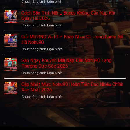
Chức năng bình luận bị tắt
ở
Đánh
Giá
Cách Săn Tính Năng Bonus Không Cần Nạp Khi
Nohu90
Quay Hũ 2026
Chi
Chức năng bình luận bị tắt
ở
Tiết
Cách
Từ
Săn
Giải Mã RNG Và RTP Khác Nhau Gì Trong Game Nổ
Cao
Tính
Thủ
Hũ Nohu90
Năng
Có
Chức năng bình luận bị tắt
ở
Bonus
Uy
Giải
Không
Tín
Mã
Săn Ngay Khuyến Mãi Nạp Đầu Nohu90 Tặng
Cần
Hay
RNG
Nạp
Thưởng Cực Sốc 2026
Không?
Và
Khi
Chức năng bình luận bị tắt
ở
RTP
Quay
Săn
Khác
Hũ
Ngay
Cập Nhật Mức Nohu90 Hoàn Tiền Bao Nhiêu Chính
Nhau
2026
Khuyến
Gì
Xác Nhất 2026
Mãi
Trong
Chức năng bình luận bị tắt
ở
Nạp
Game
Cập
Đầu
Nổ
Nhật
Nohu90
Hũ
Mức
Tặng
Nohu90
Nohu90
Thưởng
Hoàn
Cực
Tiền
Sốc