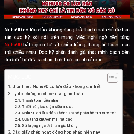
Nohu90 có lừa đảo không
đang trở thành một chủ đề bàn
tán cực kỳ sôi nổi trên mạng. Việc nghi ngờ nền tảng
Nohu90
bắt nguồn từ rất nhiều luồng thông tin hoàn toàn
trái chiều nhau. Đọc kỹ phần đánh giá thật minh bạch bên
dưới để tự đưa ra nhận định thực sự chuẩn xác.
MỤC LỤC
Giới thiệu Nohu90 có lừa đảo không chi tiết
Lý do chứng minh nền tảng an toàn
Thanh toán tiền nhanh
Thiết kế giao diện siêu mượt
Nohu90 có lừa đảo không khi bộ phận hỗ trợ cực tốt
Quà tặng khuyến mãi rất cao
Số lượng người tham gia khủng
Các giấy phép hoạt động hợp pháp hiện nay