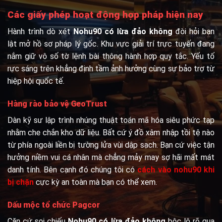
Các giấy phép hoạt động hợp pháp hiện nay
Hành trình dò xét
Nohu90 có lừa đảo không
đòi hỏi bạn
lật mở hồ sơ pháp lý gốc. Khu vực giải trí trực tuyến đang
nắm giữ vô số tờ lệnh bài thông hành hợp quy tắc. Yếu tố
rực sáng trên khẳng định tầm ảnh hưởng cùng sự bảo trợ từ
hiệp hội quốc tế.
Hàng rào bảo vệ GeoTrust
Dàn kỹ sư lập trình nhúng thuật toán mã hóa siêu phức tạp
nhằm che chắn kho dữ liệu. Bất cứ ý đồ xâm nhập tồi tệ nào
từ phía ngoài liền bị tường lửa vùi dập sạch. Bạn cứ việc tận
hưởng niềm vui cá nhân mà chẳng mảy may sợ hãi mất mát
danh tính. Bên cạnh đó chúng tôi có
cách vào nohu90 khi
bị chặn
cực kỳ an toàn mà bạn có thể xem.
Dấu mộc tổ chức Pagcor
Căn cứ soi chiếu
Nohu90 có lừa đảo không
bộc lộ rõ qua