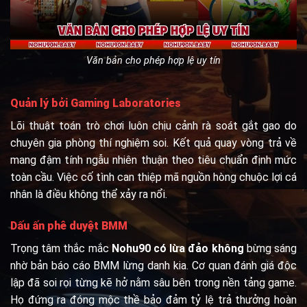
Văn bản cho phép hợp lệ uy tín
Quản lý bởi Gaming Laboratories
Lõi thuật toán trò chơi luôn chịu cảnh rà soát gắt gao do
chuyên gia phòng thí nghiệm soi. Kết quả quay vòng trả về
mang đậm tính ngẫu nhiên thuận theo tiêu chuẩn định mức
toàn cầu. Việc cố tình can thiệp mã nguồn hòng chuộc lợi cá
nhân là điều không thể xảy ra nổi.
Dấu ấn phê duyệt BMM
Trọng tâm thắc mắc
Nohu90 có lừa đảo không
bừng sáng
nhờ bản báo cáo BMM lừng danh kia. Cơ quan đánh giá độc
lập đã soi rọi từng kẽ hở nằm sâu bên trong nền tảng game.
Họ đứng ra đóng mộc thề bảo đảm tỷ lệ trả thưởng hoàn