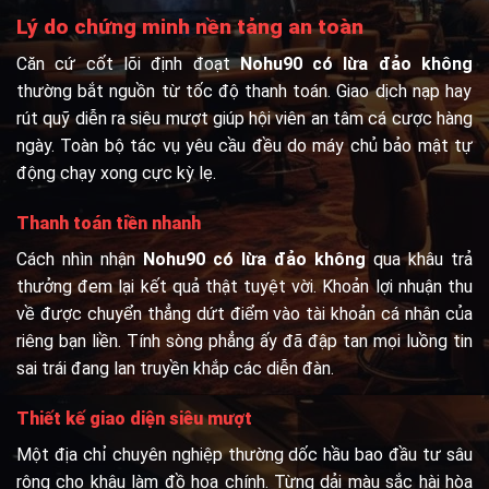
Lý do chứng minh nền tảng an toàn
Căn cứ cốt lõi định đoạt
Nohu90 có lừa đảo không
thường bắt nguồn từ tốc độ thanh toán. Giao dịch nạp hay
rút quỹ diễn ra siêu mượt giúp hội viên an tâm cá cược hàng
ngày. Toàn bộ tác vụ yêu cầu đều do máy chủ bảo mật tự
động chạy xong cực kỳ lẹ.
Thanh toán tiền nhanh
Cách nhìn nhận
Nohu90 có lừa đảo không
qua khâu trả
thưởng đem lại kết quả thật tuyệt vời. Khoản lợi nhuận thu
về được chuyển thẳng dứt điểm vào tài khoản cá nhân của
riêng bạn liền. Tính sòng phẳng ấy đã đập tan mọi luồng tin
sai trái đang lan truyền khắp các diễn đàn.
Thiết kế giao diện siêu mượt
Một địa chỉ chuyên nghiệp thường dốc hầu bao đầu tư sâu
rộng cho khâu làm đồ họa chính. Từng dải màu sắc hài hòa