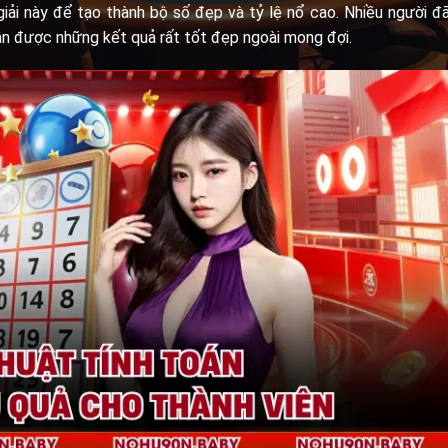
giải này để tạo thành bộ số đẹp và tỷ lệ nổ cao. Nhiều người đ
hận được những kết quả rất tốt đẹp ngoài mong đợi.