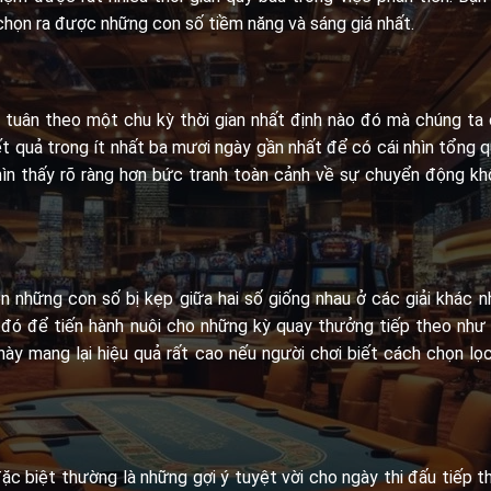
 chọn ra được những con số tiềm năng và sáng giá nhất.
 tuân theo một chu kỳ thời gian nhất định nào đó mà chúng ta
kết quả trong ít nhất ba mươi ngày gần nhất để có cái nhìn tổng 
 nhìn thấy rõ ràng hơn bức tranh toàn cảnh về sự chuyển động k
 những con số bị kẹp giữa hai số giống nhau ở các giải khác n
 đó để tiến hành nuôi cho những kỳ quay thưởng tiếp theo nh
 này mang lại hiệu quả rất cao nếu người chơi biết cách chọn lọ
ặc biệt thường là những gợi ý tuyệt vời cho ngày thi đấu tiếp t