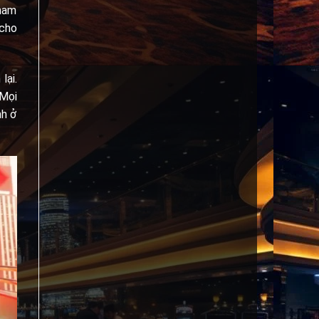
tham
 cho
lại.
 Mọi
nh ở