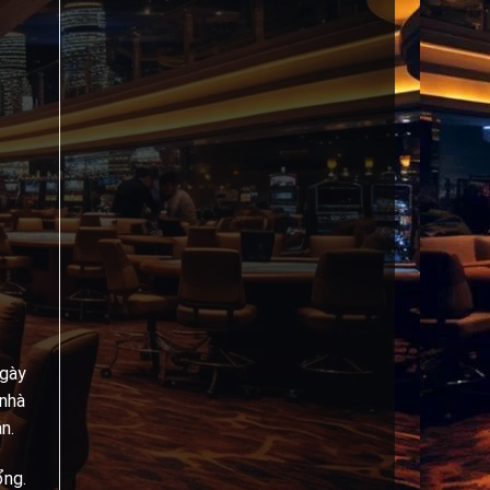
Chính
Xác
Nhất
2026
ngày
 nhà
n.
ổng.