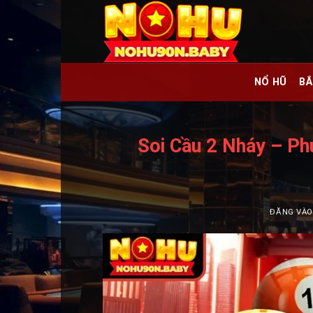
Bỏ
qua
nội
dung
NỔ HŨ
BẮ
Soi Cầu 2 Nháy – Ph
ĐĂNG VÀ