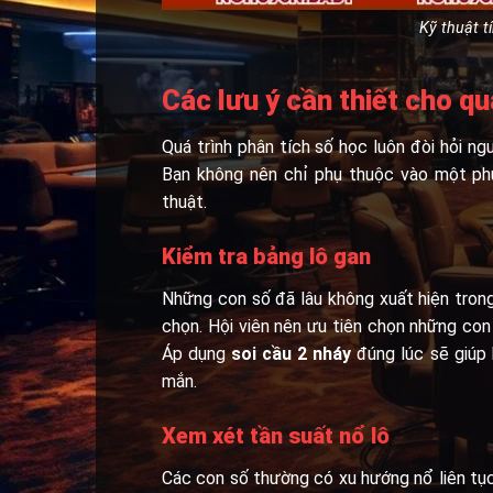
Kỹ thuật t
Các lưu ý cần thiết cho quá
Quá trình phân tích số học luôn đòi hỏi ng
Bạn không nên chỉ phụ thuộc vào một ph
thuật.
Kiểm tra bảng lô gan
Những con số đã lâu không xuất hiện trong
chọn. Hội viên nên ưu tiên chọn những con 
Áp dụng
soi cầu 2 nháy
đúng lúc sẽ giúp 
mắn.
Xem xét tần suất nổ lô
Các con số thường có xu hướng nổ liên tục