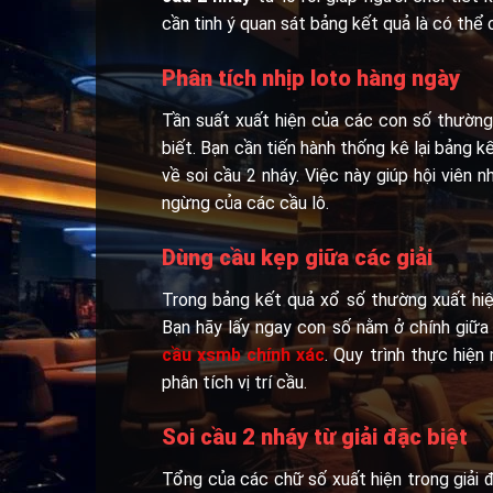
cần tinh ý quan sát bảng kết quả là có thể
Phân tích nhịp loto hàng ngày
Tần suất xuất hiện của các con số thường
biết. Bạn cần tiến hành thống kê lại bảng 
về soi cầu 2 nháy. Việc này giúp hội viên
ngừng của các cầu lô.
Dùng cầu kẹp giữa các giải
Trong bảng kết quả xổ số thường xuất hiện
Bạn hãy lấy ngay con số nằm ở chính giữa
cầu xsmb chính xác
. Quy trình thực hiện
phân tích vị trí cầu.
Soi cầu 2 nháy từ giải đặc biệt
Tổng của các chữ số xuất hiện trong giải đ