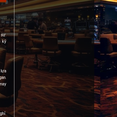
 sự.
c kỹ
 lựa
gan.
 may
ghỉ.