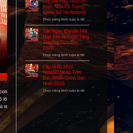
Giải Mã RNG Và RTP
Tính
Có
Khác Nhau Gì Trong
Năng
Uy
Game Nổ Hũ Nohu90
Bonus
Tín
Chức năng bình luận bị tắt
ở
Không
Hay
Giải
Cần
Không?
Mã
Nạp
Săn Ngay Khuyến Mãi
RNG
Khi
Nạp Đầu Nohu90 Tặng
Và
Quay
Thưởng Cực Sốc
RTP
Hũ
2026
Khác
2026
Nhau
Chức năng bình luận bị tắt
ở
Gì
Săn
Trong
Ngay
Cập Nhật Mức
Game
Khuyến
Nohu90 Hoàn Tiền
Nổ
Mãi
Bao Nhiêu Chính Xác
Hũ
Nạp
Nhất 2026
Nohu90
Đầu
Nohu90
Chức năng bình luận bị tắt
ở
 con
Tặng
Cập
ộ lô
Thưởng
Nhật
Cực
ú vị
Mức
Sốc
Nohu90
2026
Hoàn
Tiền
Bao
Nhiêu