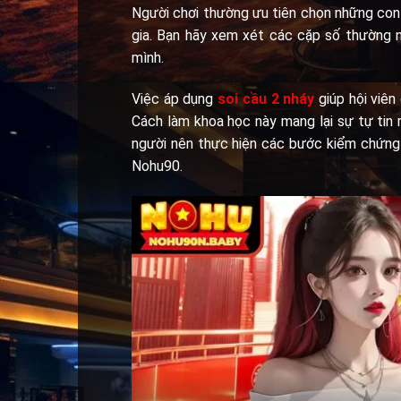
Người chơi thường ưu tiên chọn những con 
gia. Bạn hãy xem xét các cặp số thường n
mình.
Việc áp dụng
soi cầu 2 nháy
giúp hội viên
Cách làm khoa học này mang lại sự tự tin 
người nên thực hiện các bước kiểm chứng l
Nohu90.