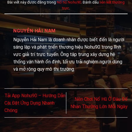
Bài viết này được đăng trong
Nổ hũ Nohu90
. Đánh dấu
liên kết thường
trực
.
NGUYỄN HẢI NAM
Nguyễn Hải Nam là doanh nhân được biết đến là người
sáng lập và phát triển thương hiệu Nohu90 trong lĩnh
vực giải trí trực tuyến. Ông tập trung xây dựng hệ
thống vận hành ổn định, tối ưu trải nghiệm người dùng
và mở rộng quy mô thị trường.
Tải App Nohu90 – Hướng Dẫn
Nên Chơi Nổ Hũ Ở Đâu Để
Cài Đặt Ứng Dụng Nhanh
Nhận Thưởng Lớn Mỗi Ngày
Chóng