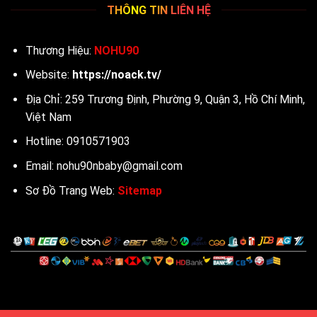
THÔNG TIN LIÊN HỆ
Thương Hiệu:
NOHU90
Website:
https://noack.tv/
Địa Chỉ: 259 Trương Định, Phường 9, Quận 3, Hồ Chí Minh,
Việt Nam
Hotline: 0910571903
Email:
nohu90nbaby@gmail.com
Sơ Đồ Trang Web:
Sitemap