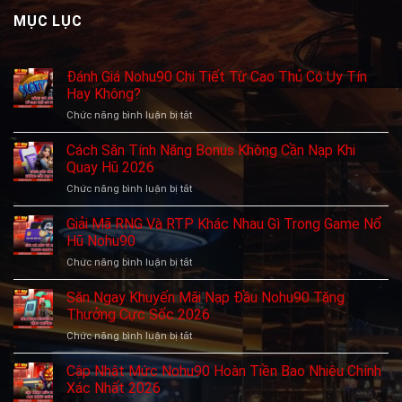
MỤC LỤC
Đánh Giá Nohu90 Chi Tiết Từ Cao Thủ Có Uy Tín
Hay Không?
Chức năng bình luận bị tắt
ở
Đánh
Giá
Cách Săn Tính Năng Bonus Không Cần Nạp Khi
Nohu90
Quay Hũ 2026
Chi
Chức năng bình luận bị tắt
ở
Tiết
Cách
Từ
Săn
Giải Mã RNG Và RTP Khác Nhau Gì Trong Game Nổ
Cao
Tính
Thủ
Hũ Nohu90
Năng
Có
Chức năng bình luận bị tắt
ở
Bonus
Uy
Giải
Không
Tín
Mã
Săn Ngay Khuyến Mãi Nạp Đầu Nohu90 Tặng
Cần
Hay
RNG
Nạp
Thưởng Cực Sốc 2026
Không?
Và
Khi
Chức năng bình luận bị tắt
ở
RTP
Quay
Săn
Khác
Hũ
Ngay
Cập Nhật Mức Nohu90 Hoàn Tiền Bao Nhiêu Chính
Nhau
2026
Khuyến
Gì
Xác Nhất 2026
Mãi
Trong