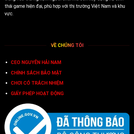
thái game hiện đại, phù hợp với thị trường Việt Nam và khu
vực.
VỀ CHÚNG TÔI
CEO NGUYỄN HẢI NAM
CHÍNH SÁCH BẢO MẬT
CHƠI CÓ TRÁCH NHIỆM
GIẤY PHÉP HOẠT ĐỘNG