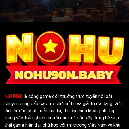
Nhật
Nohu90
Hũ
Mức
Tặng
Nohu90
Nohu90
Thưởng
Hoàn
Cực
Tiền
Sốc
Bao
2026
Nhiêu
Chính
Xác
Nhất
2026
NOHU90
là cổng game đổi thưởng trực tuyến nổi bật,
chuyên cung cấp các trò chơi nổ hũ và giải trí đa dạng. Với
định hướng phát triển lâu dài, thương hiệu không chỉ tập
trung vào trải nghiệm người chơi mà còn xây dựng hệ sinh
thái game hiện đại, phù hợp với thị trường Việt Nam và khu