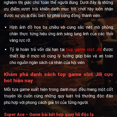
nghiệm thị giác cho toàn thể người dùng. Dưới đây là những
ưu điểm vượt trội khiến danh mục trò chơi này luôn nhận
được sự ưu ái đặc biệt từ phía cộng đồng thành viên.
Hình ảnh đồ họa ba chiều vô cùng sắc nét mô phỏng
chân thực từng hiệu ứng ánh sáng lung linh của các thỏi
vàng rực rỡ.
Tỷ lệ hoàn trả vốn dài hạn tại
top game slot Jili
được
thiết lập ở mức vô cùng lý tưởng giúp bảo vệ an toàn
cho nguồn ngân sách cá nhân của hội viên.
Khám phá danh sách top game slot Jili cực
hot hiện nay
Mỗi tựa game xuất hiện trong danh mục đều mang một cốt
truyện lôi cuốn cùng những quy luật trả thưởng độc đáo
phù hợp với phong cách giải trí của từng người.
Super Ace – Game bài kết hợp quay hũ độc lạ