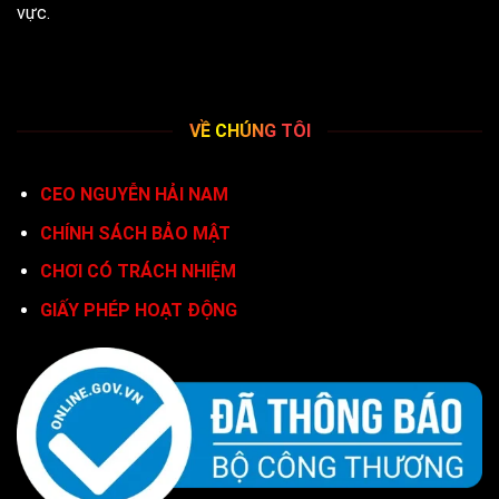
vực.
VỀ CHÚNG TÔI
CEO NGUYỄN HẢI NAM
CHÍNH SÁCH BẢO MẬT
CHƠI CÓ TRÁCH NHIỆM
GIẤY PHÉP HOẠT ĐỘNG