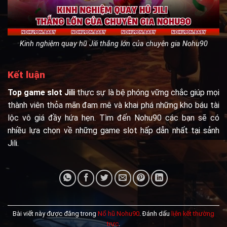
Kinh nghiệm quay hũ Jili thắng lớn của chuyên gia Nohu90
Kết luận
Top game slot Jili
thực sự là bệ phóng vững chắc giúp mọi
thành viên thỏa mãn đam mê và khai phá những kho báu tài
lộc vô giá đầy hứa hẹn. Tìm đến Nohu90 các bạn sẽ có
nhiều lựa chọn về những game slot hấp dẫn nhất tại sảnh
Jili.
Bài viết này được đăng trong
Nổ hũ Nohu90
. Đánh dấu
liên kết thường
trực
.