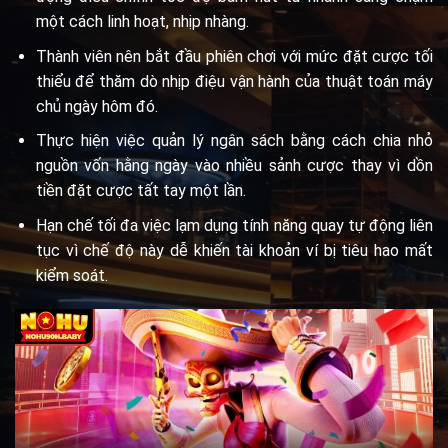
một cách linh hoạt, nhịp nhàng.
Thành viên nên bắt đầu phiên chơi với mức đặt cược tối
thiểu để thăm dò nhịp điệu vận hành của thuật toán máy
chủ ngày hôm đó.
Thực hiện việc quản lý ngân sách bằng cách chia nhỏ
nguồn vốn hằng ngày vào nhiều sảnh cược thay vì dồn
tiền đặt cược tất tay một lần.
Hạn chế tối đa việc lạm dụng tính năng quay tự động liên
tục vì chế độ này dễ khiến tài khoản ví bị tiêu hao mất
kiểm soát.