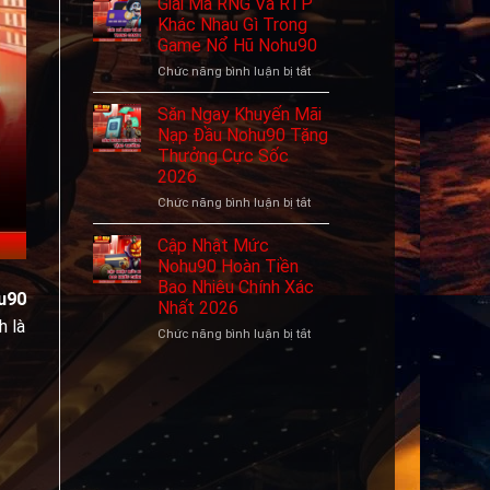
Giải Mã RNG Và RTP
Tính
Có
Khác Nhau Gì Trong
Năng
Uy
Game Nổ Hũ Nohu90
Bonus
Tín
Chức năng bình luận bị tắt
ở
Không
Hay
Giải
Cần
Không?
Mã
Nạp
Săn Ngay Khuyến Mãi
RNG
Khi
Nạp Đầu Nohu90 Tặng
Và
Quay
Thưởng Cực Sốc
RTP
Hũ
2026
Khác
2026
Nhau
Chức năng bình luận bị tắt
ở
Gì
Săn
Trong
Ngay
Cập Nhật Mức
Game
Khuyến
Nohu90 Hoàn Tiền
Nổ
Mãi
Bao Nhiêu Chính Xác
Hũ
Nạp
u90
Nhất 2026
Nohu90
Đầu
h là
Nohu90
Chức năng bình luận bị tắt
ở
Tặng
Cập
Thưởng
Nhật
Cực
Mức
Sốc
Nohu90
2026
Hoàn
Tiền
Bao
Nhiêu