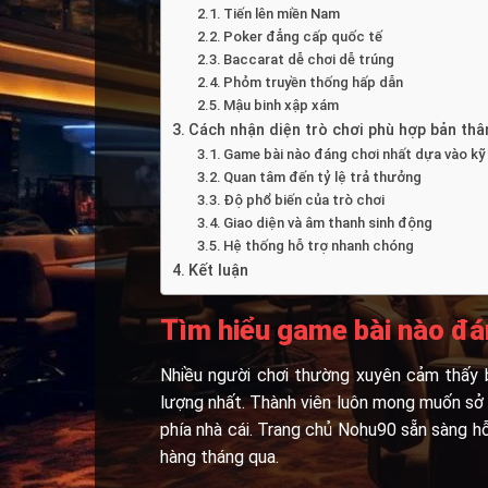
Tiến lên miền Nam
Poker đẳng cấp quốc tế
Baccarat dễ chơi dễ trúng
Phỏm truyền thống hấp dẫn
Mậu binh xập xám
Cách nhận diện trò chơi phù hợp bản thâ
Game bài nào đáng chơi nhất dựa vào kỹ
Quan tâm đến tỷ lệ trả thưởng
Độ phổ biến của trò chơi
Giao diện và âm thanh sinh động
Hệ thống hỗ trợ nhanh chóng
Kết luận
Tìm hiểu game bài nào đá
Nhiều người chơi thường xuyên cảm thấy b
lượng nhất. Thành viên luôn mong muốn sở 
phía nhà cái. Trang chủ Nohu90 sẵn sàng h
hàng tháng qua.