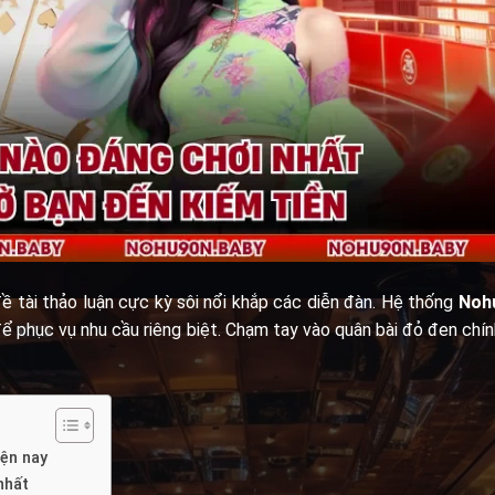
ề tài thảo luận cực kỳ sôi nổi khắp các diễn đàn. Hệ thống
Noh
 phục vụ nhu cầu riêng biệt. Chạm tay vào quân bài đỏ đen chín
iện nay
nhất