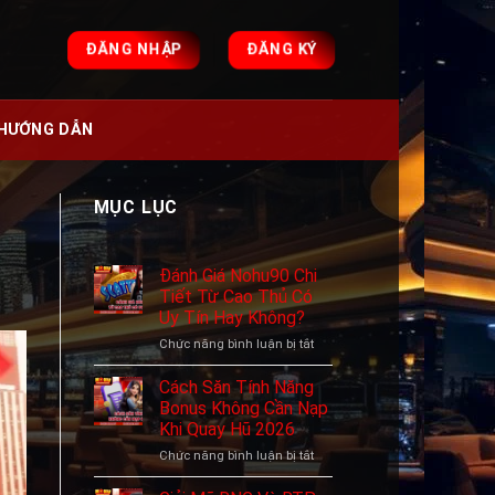
ĐĂNG NHẬP
ĐĂNG KÝ
HƯỚNG DẪN
MỤC LỤC
Đánh Giá Nohu90 Chi
Tiết Từ Cao Thủ Có
Uy Tín Hay Không?
Chức năng bình luận bị tắt
ở
Đánh
Giá
Cách Săn Tính Năng
Nohu90
Bonus Không Cần Nạp
Chi
Khi Quay Hũ 2026
Tiết
Chức năng bình luận bị tắt
ở
Từ
Cách
Cao
Săn
Thủ