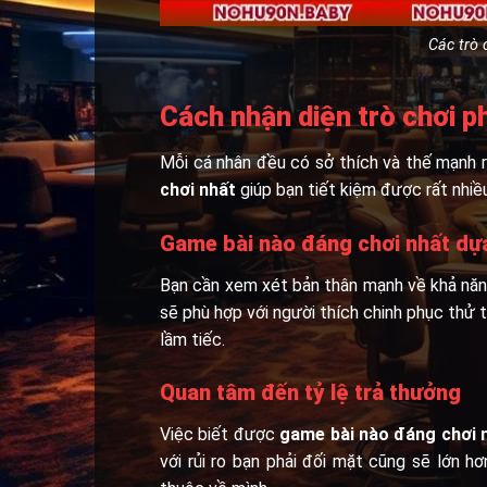
Các trò 
Cách nhận diện trò chơi p
Mỗi cá nhân đều có sở thích và thế mạnh r
chơi nhất
giúp bạn tiết kiệm được rất nhiề
Game bài nào đáng chơi nhất dự
Bạn cần xem xét bản thân mạnh về khả năng
sẽ phù hợp với người thích chinh phục thử t
lầm tiếc.
Quan tâm đến tỷ lệ trả thưởng
Việc biết được
game bài nào đáng chơi 
với rủi ro bạn phải đối mặt cũng sẽ lớn h