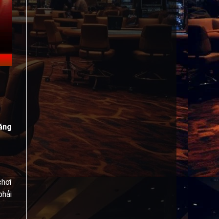
áng
chơi
phải