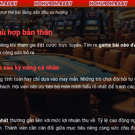
chơi thẻ bài đang dẫn đầu xu hướng
hù hợp bản thân
iêng khi tham gia đặt cược trực tuyến. Tìm ra
game bài nào đ
u công sức bỏ ra.
a vào kỹ năng cá nhân
 tính toán hay chỉ dựa vào may mắn. Những trò chơi đòi hỏi tư
hách. Hội viên nên ưu tiên bộ môn mình hiểu rõ nhất để tránh các
nhất
thường gắn liền với mức lợi nhuận thu về. Tỷ lệ cao đồng n
ơn. Thành viên cần cân đối giữa mục tiêu riêng cùng sức chịu 