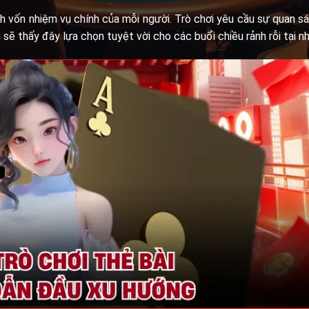
 vốn nhiệm vụ chính của mỗi người. Trò chơi yêu cầu sự quan sá
 sẽ thấy đây lựa chọn tuyệt vời cho các buổi chiều rảnh rỗi tại nh