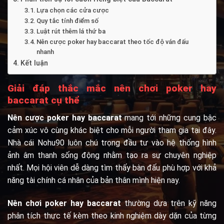
Lựa chọn các cửa cược
Quy tắc tính điểm số
Luật rút thêm lá thứ ba
Nên cược poker hay baccarat theo tốc độ ván đấu
nhanh
Kết luận
Giải đáp thắc mắc nên chơi poker hay
baccarat cụ thể
Nên cược poker hay baccarat
mang tới những cung bậc
cảm xúc vô cùng khác biệt cho mỗi người tham gia tại đây.
Nhà cái Nohu90 luôn chú trọng đầu tư vào hệ thống hình
ảnh âm thanh sống động nhằm tạo ra sự chuyên nghiệp
nhất. Mọi hội viên dễ dàng tìm thấy bàn đấu phù hợp với khả
năng tài chính cá nhân của bản thân mình hiện nay.
Nên chơi poker hay baccarat
thường dựa trên kỹ năng
phân tích thực tế kèm theo kinh nghiệm dày dặn của từng