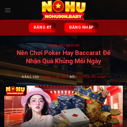
Bỏ
qua
nội
dung
ĐĂNG KÝ
ĐĂNG NHẬP
GAME BÀI NOHU90
Nên Chơi Poker Hay Baccarat Để
Nhận Quà Khủng Mỗi Ngày
ĐĂNG VÀO
THÁNG 3 24, 2026
BỞI
NGUYỄN HẢI NAM