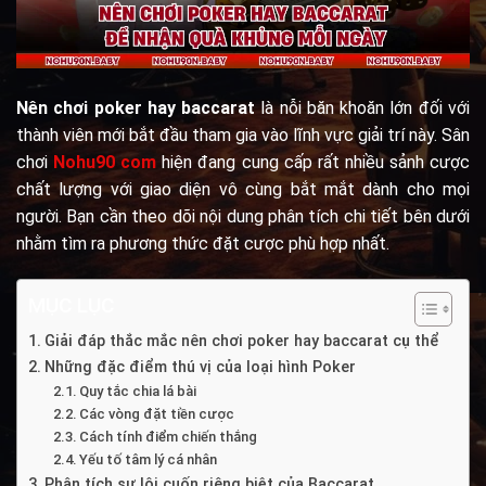
Nên chơi poker hay baccarat
là nỗi băn khoăn lớn đối với
thành viên mới bắt đầu tham gia vào lĩnh vực giải trí này. Sân
chơi
Nohu90 com
hiện đang cung cấp rất nhiều sảnh cược
chất lượng với giao diện vô cùng bắt mắt dành cho mọi
người. Bạn cần theo dõi nội dung phân tích chi tiết bên dưới
nhằm tìm ra phương thức đặt cược phù hợp nhất.
MỤC LỤC
Giải đáp thắc mắc nên chơi poker hay baccarat cụ thể
Những đặc điểm thú vị của loại hình Poker
Quy tắc chia lá bài
Các vòng đặt tiền cược
Cách tính điểm chiến thắng
Yếu tố tâm lý cá nhân
Phân tích sự lôi cuốn riêng biệt của Baccarat