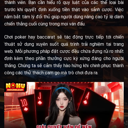
thành viên. Bạn cần hiểu rõ quy luật của các thể loại bài
trước khi quyết định xuống tiền thật vào sảnh cược. Việc
nắm bắt tâm lý đối thủ giúp người dùng nâng cao tỷ lệ dành
chiến thắng cuối cùng trong mọi ván đấu.
Chơi poker hay baccarat sẽ tác động trực tiếp tới chiến
thuật sử dụng xuyên suốt quá trình trải nghiệm tại trang
web. Mỗi phương pháp đặt cược đều chứa đựng rủi ro nhất
định kèm theo phần thưởng cực kỳ xứng đáng cho người
thắng. Chúng ta sẽ cảm thấy hào hứng khi chinh phục thành
công các thử thách cam go mà trò chơi đưa ra.