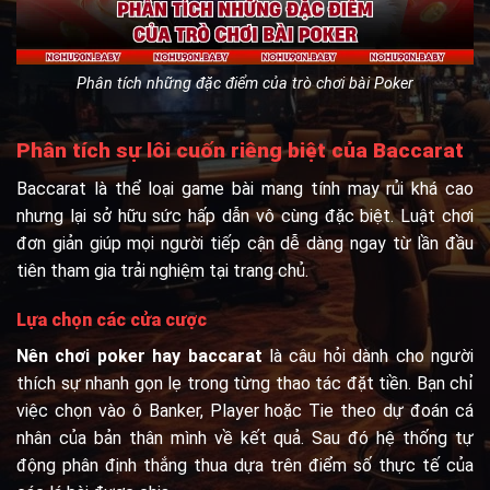
Phân tích những đặc điểm của trò chơi bài Poker
Phân tích sự lôi cuốn riêng biệt của Baccarat
Baccarat là thể loại game bài mang tính may rủi khá cao
nhưng lại sở hữu sức hấp dẫn vô cùng đặc biệt. Luật chơi
đơn giản giúp mọi người tiếp cận dễ dàng ngay từ lần đầu
tiên tham gia trải nghiệm tại trang chủ.
Lựa chọn các cửa cược
Nên chơi poker hay baccarat
là câu hỏi dành cho người
thích sự nhanh gọn lẹ trong từng thao tác đặt tiền. Bạn chỉ
việc chọn vào ô Banker, Player hoặc Tie theo dự đoán cá
nhân của bản thân mình về kết quả. Sau đó hệ thống tự
động phân định thắng thua dựa trên điểm số thực tế của