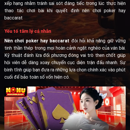
xếp hạng nhằm tránh sai sót đáng tiếc trong lúc thực hiện
thao tác chơi bài khi quyết định nên chơi poker hay
baccarat
Yếu tố tâm lý cá nhân
Nên chơi poker hay baccarat
đòi hỏi khả năng giữ vững
tinh thần thép trong mọi hoàn cảnh ngặt nghèo của ván bài.
Kỹ thuật đánh lừa đối phương đóng vai trò then chốt giúp
hội viên dễ dàng xoay chuyển cục diện trận đấu nhanh. Sự
bình tĩnh giúp bạn đưa ra những lựa chọn chính xác vào phút
cuối để bảo toàn số vốn hiện có.