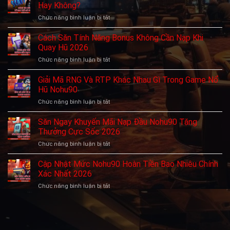
Hay Không?
Chức năng bình luận bị tắt
ở
Đánh
Giá
Cách Săn Tính Năng Bonus Không Cần Nạp Khi
Nohu90
Quay Hũ 2026
Chi
Chức năng bình luận bị tắt
ở
Tiết
Cách
Từ
Săn
Giải Mã RNG Và RTP Khác Nhau Gì Trong Game Nổ
Cao
Tính
Thủ
Hũ Nohu90
Năng
Có
Chức năng bình luận bị tắt
ở
Bonus
Uy
Giải
Không
Tín
Mã
Săn Ngay Khuyến Mãi Nạp Đầu Nohu90 Tặng
Cần
Hay
RNG
Nạp
Thưởng Cực Sốc 2026
Không?
Và
Khi
Chức năng bình luận bị tắt
ở
RTP
Quay
Săn
Khác
Hũ
Ngay
Cập Nhật Mức Nohu90 Hoàn Tiền Bao Nhiêu Chính
Nhau
2026
Khuyến
Gì
Xác Nhất 2026
Mãi
Trong
Chức năng bình luận bị tắt
ở
Nạp
Game
Cập
Đầu
Nổ
Nhật
Nohu90
Hũ
Mức
Tặng
Nohu90
Nohu90
Thưởng
Hoàn