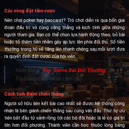
Các vòng đặt tiền cược
Nên chơi poker hay baccarat? Trò chơi diễn ra qua bốn giai
đoạn đấu trí vô cùng căng thẳng và kịch tính giữa những
người tham gia. Bạn có thể chọn lựa hành động theo, bỏ bài
hoặc tố thêm tiền nhằm gây áp lực lên phía đối thủ. Số tiền
thưởng trong hũ sẽ tăng lên nhanh chóng sau mỗi lượt đưa
ra quyết định đặt cược của hội viên.
Xem thêm:
Top Game Bài Đổi Thưởng
Uy
Tín Đang Làm Mưa Làm Gió
Cách tính điểm chiến thắng
Người sở hữu liên kết bài cao nhất sẽ được hệ thống công
nhận là bên giành chiến thắng sau cùng ván đấu. Thứ tự ưu
tiên bắt đầu từ sảnh rồng tới các bộ đôi hoặc lá lẻ có giá trị
lớn hơn đối phương. Thành viên cần học thuộc lòng bảng