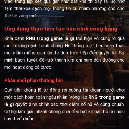
việc trùng lặp kết quả gần như bất khả thi xảy ra. Bộ nhớ
tạm thời xóa sạch mọi thông tin cũ nhằm nhường chỗ cho
thế hệ vòng mới.
Ứng dụng thực tiễn tạo sân chơi công bằng
Khía cạnh
RNG trong game là gì
thể hiện vô cùng rõ qua
môi trường cạnh tranh chung. Hệ thống triệt tiêu hoàn toàn
mọi mầm mống gian lận đe dọa trực tiếp đến quyền lợi. Sự
minh bạch tuyệt đối trở thành kim chỉ nam dẫn đường cho
mọi hoạt động cá cược.
Phân phối phần thưởng lớn
Quỹ tiền khổng lồ tự động rơi xuống tài khoản người chơi
một cách hoàn toàn ngẫu nhiên. Vòng lặp
RNG trong game
là gì
quyết định chính xác thời điểm nổ hũ vô cùng chuẩn.
Cơ hội làm giàu nhanh chóng chia đều bất kể bạn bỏ ra nhiều
hay ít vốn liếng.