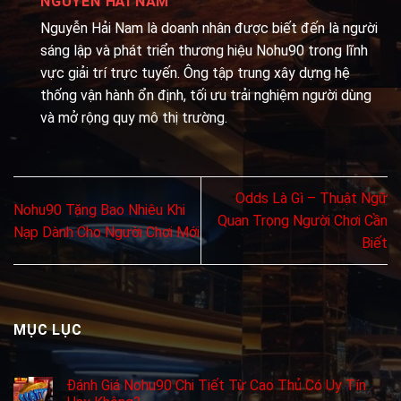
NGUYỄN HẢI NAM
Nguyễn Hải Nam là doanh nhân được biết đến là người
sáng lập và phát triển thương hiệu Nohu90 trong lĩnh
vực giải trí trực tuyến. Ông tập trung xây dựng hệ
thống vận hành ổn định, tối ưu trải nghiệm người dùng
và mở rộng quy mô thị trường.
Odds Là Gì – Thuật Ngữ
Nohu90 Tặng Bao Nhiêu Khi
Quan Trọng Người Chơi Cần
Nạp Dành Cho Người Chơi Mới
Biết
MỤC LỤC
Đánh Giá Nohu90 Chi Tiết Từ Cao Thủ Có Uy Tín