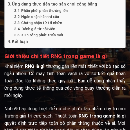
Ứng dụng thực tiễn tạo sân chơi công bằng
Phân phối phần thưởng lớn
Ngăn chặn hành vi xấu
Chứng nhận từ tổ chức
Đánh giá từ hội viên
Xu hướng phát triển mới
Kết luận
Giới thiệu chi tiết RNG trong game là gì
Khái niệm
RNG là gì
thường gắn liền mật thiết với bộ tạo số
ngẫu nhiên. Cỗ máy tính toán vạch ra vô số kết quả hoàn
toàn độc lập không theo quy luật. Bạn dễ dàng nhận thấy
ứng dụng thực tế thông qua các vòng quay thưởng diễn ra
mỗi ngày.
Nohu90 áp dụng triệt để cơ chế phức tạp nhằm duy trì môi
trường giải trí cực sạch. Thuật toán
RNG trong game là gì
quyết định trực tiếp toàn bộ phần thắng thuộc về ai. Mọi