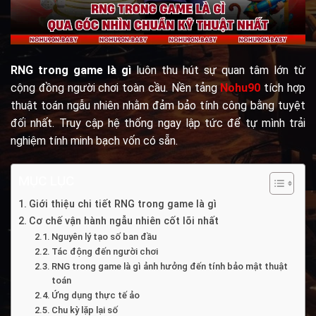
RNG trong game là gì
luôn thu hút sự quan tâm lớn từ
cộng đồng người chơi toàn cầu. Nền tảng
Nohu90
tích hợp
thuật toán ngẫu nhiên nhằm đảm bảo tính công bằng tuyệt
đối nhất. Truy cập hệ thống ngay lập tức để tự mình trải
nghiệm tính minh bạch vốn có sẵn.
MỤC LỤC
Giới thiệu chi tiết RNG trong game là gì
Cơ chế vận hành ngẫu nhiên cốt lõi nhất
Nguyên lý tạo số ban đầu
Tác động đến người chơi
RNG trong game là gì ảnh hưởng đến tính bảo mật thuật
toán
Ứng dụng thực tế ảo
Chu kỳ lặp lại số