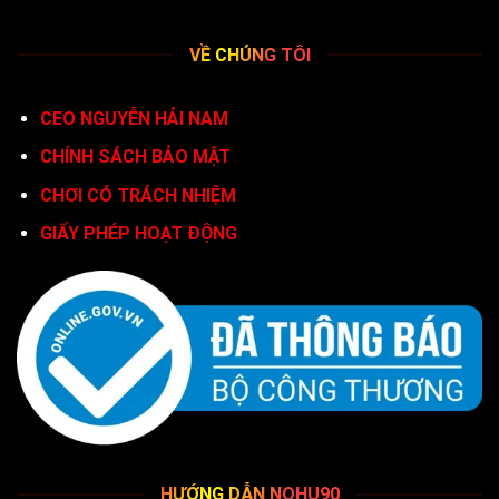
VỀ CHÚNG TÔI
CEO NGUYỄN HẢI NAM
CHÍNH SÁCH BẢO MẬT
CHƠI CÓ TRÁCH NHIỆM
GIẤY PHÉP HOẠT ĐỘNG
HƯỚNG DẪN NOHU90