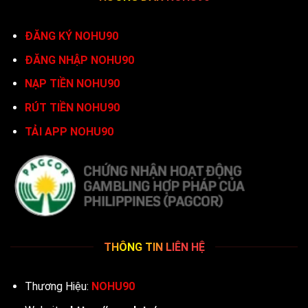
ĐĂNG KÝ NOHU90
ĐĂNG NHẬP NOHU90
NẠP TIỀN NOHU90
RÚT TIỀN NOHU90
TẢI APP NOHU90
THÔNG TIN LIÊN HỆ
Thương Hiệu:
NOHU90