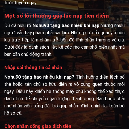
trực tuyến ngay.
Một số lỗi thường gặp lúc nạp tiền điểm
Dù đã hiểu rõ
Nohu90 tặng bao nhiêu khi nạp
nhưng nhiều
người vẫn hay phạm phải sai lầm. Những sự cố ngoài ý muốn
kia trực tiếp làm chậm trễ tiến độ lĩnh phần thưởng vô giá.
Dưới đây là danh sách liệt kê các rào cản phổ biến nhất mà
bạn cần chủ động tránh.
Nhập sai thông tin cá nhân
Nohu90 tặng bao nhiêu khi nạp?
Tình huống điền lệch số
thẻ hoặc tên chủ sở hữu diễn ra vô cùng quen thuộc mỗi
ngày. Điều này khiến hệ thống máy chủ không thể xác thực
danh tính để chuyển ngân lượng thành công. Bạn buộc phải
nhờ nhân viên tổng đài trợ giúp nhằm đính chính lại toàn bộ
hồ sơ cũ.
Chọn nhầm cổng giao dịch tiền