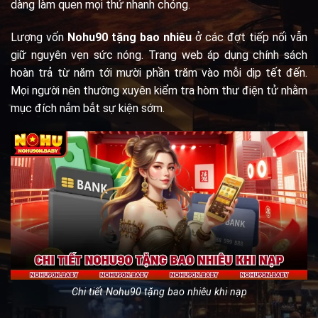
dàng làm quen mọi thứ nhanh chóng.
Lượng vốn
Nohu90 tặng bao nhiêu
ở các đợt tiếp nối vẫn
giữ nguyên vẹn sức nóng. Trang web áp dụng chính sách
hoàn trả từ năm tới mười phần trăm vào mỗi dịp tết đến.
Mọi người nên thường xuyên kiểm tra hòm thư điện tử nhằm
mục đích nắm bắt sự kiện sớm.
Chi tiết Nohu90 tặng bao nhiêu khi nạp