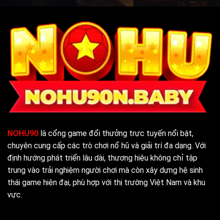
Tiền
Sốc
Bao
2026
Nhiêu
Chính
Xác
Nhất
2026
NOHU90
là cổng game đổi thưởng trực tuyến nổi bật,
chuyên cung cấp các trò chơi nổ hũ và giải trí đa dạng. Với
định hướng phát triển lâu dài, thương hiệu không chỉ tập
trung vào trải nghiệm người chơi mà còn xây dựng hệ sinh
thái game hiện đại, phù hợp với thị trường Việt Nam và khu
vực.