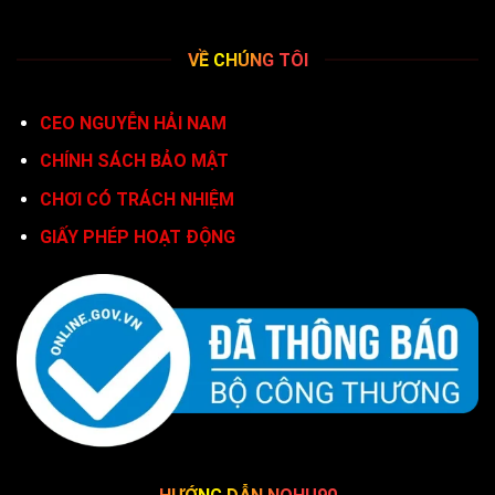
VỀ CHÚNG TÔI
CEO NGUYỄN HẢI NAM
CHÍNH SÁCH BẢO MẬT
CHƠI CÓ TRÁCH NHIỆM
GIẤY PHÉP HOẠT ĐỘNG