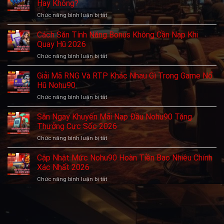
Hay Không?
Chức năng bình luận bị tắt
ở
Đánh
Giá
Cách Săn Tính Năng Bonus Không Cần Nạp Khi
Nohu90
Quay Hũ 2026
Chi
Chức năng bình luận bị tắt
ở
Tiết
Cách
Từ
Săn
Giải Mã RNG Và RTP Khác Nhau Gì Trong Game Nổ
Cao
Tính
Thủ
Hũ Nohu90
Năng
Có
Chức năng bình luận bị tắt
ở
Bonus
Uy
Giải
Không
Tín
Mã
Săn Ngay Khuyến Mãi Nạp Đầu Nohu90 Tặng
Cần
Hay
RNG
Nạp
Thưởng Cực Sốc 2026
Không?
Và
Khi
Chức năng bình luận bị tắt
ở
RTP
Quay
Săn
Khác
Hũ
Ngay
Cập Nhật Mức Nohu90 Hoàn Tiền Bao Nhiêu Chính
Nhau
2026
Khuyến
Gì
Xác Nhất 2026
Mãi
Trong
Chức năng bình luận bị tắt
ở
Nạp
Game
Cập
Đầu
Nổ
Nhật
Nohu90
Hũ
Mức
Tặng
Nohu90
Nohu90
Thưởng
Hoàn
Cực