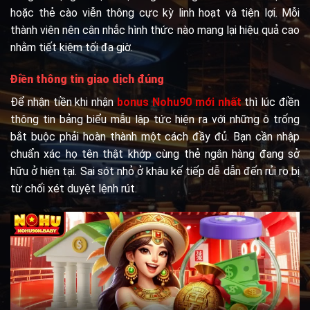
hoặc thẻ cào viễn thông cực kỳ linh hoạt và tiện lợi. Mỗi
thành viên nên cân nhắc hình thức nào mang lại hiệu quả cao
nhằm tiết kiệm tối đa giờ.
Điền thông tin giao dịch đúng
Để nhận tiền khi nhận
bonus Nohu90 mới nhất
thì lúc điền
thông tin bảng biểu mẫu lập tức hiện ra với những ô trống
bắt buộc phải hoàn thành một cách đầy đủ. Bạn cần nhập
chuẩn xác họ tên thật khớp cùng thẻ ngân hàng đang sở
hữu ở hiện tại. Sai sót nhỏ ở khâu kế tiếp dễ dẫn đến rủi ro bị
từ chối xét duyệt lệnh rút.