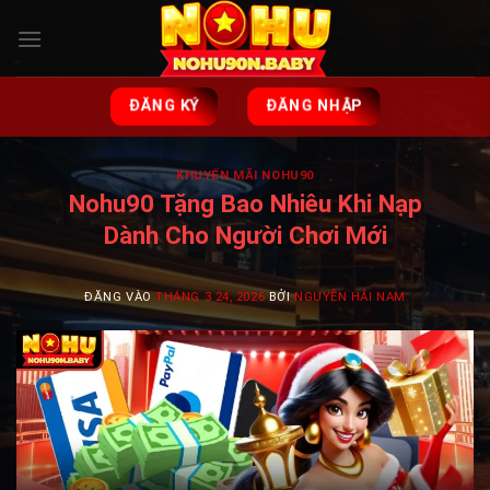
Bỏ
qua
nội
dung
ĐĂNG KÝ
ĐĂNG NHẬP
KHUYẾN MÃI NOHU90
Nohu90 Tặng Bao Nhiêu Khi Nạp
Dành Cho Người Chơi Mới
ĐĂNG VÀO
THÁNG 3 24, 2026
BỞI
NGUYỄN HẢI NAM