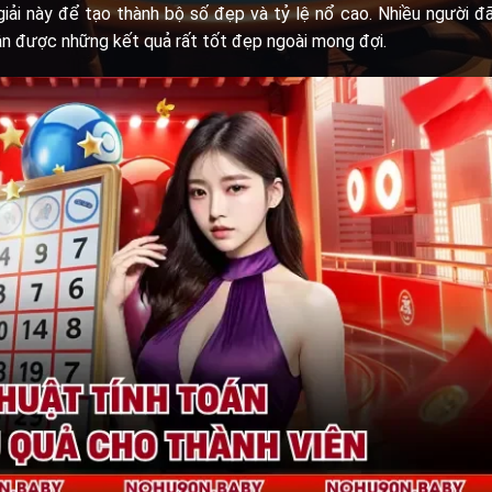
giải này để tạo thành bộ số đẹp và tỷ lệ nổ cao. Nhiều người đ
hận được những kết quả rất tốt đẹp ngoài mong đợi.