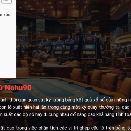
n xác
từ Nohu90
dành thời gian quan sát kỹ lưỡng bảng kết quả xổ số của những 
on lô xuất hiện hai lần trong cùng một kỳ quay thưởng tại các
ần suất các bộ số hay đi cùng nhau để nâng cao khả năng tính toá
rất cao trong việc phân tích các vị trí ghép cầu lô trên bảng t