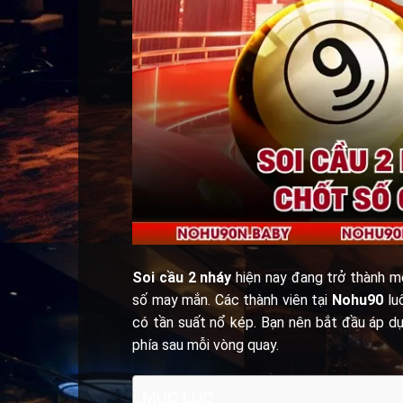
Soi cầu 2 nháy
hiện nay đang trở thành m
số may mắn. Các thành viên tại
Nohu90
lu
có tần suất nổ kép. Bạn nên bắt đầu áp d
phía sau mỗi vòng quay.
MỤC LỤC