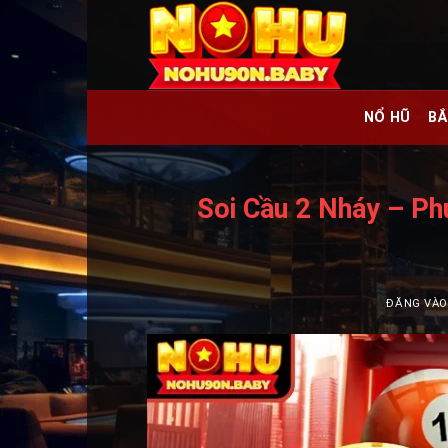
Bỏ
qua
nội
dung
NỔ HŨ
BẮ
Soi Cầu 2 Nháy – Ph
ĐĂNG VÀ