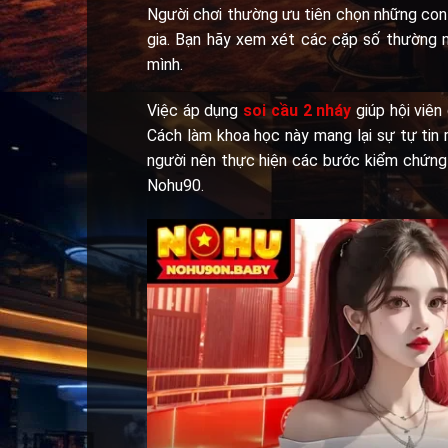
Người chơi thường ưu tiên chọn những con 
gia. Bạn hãy xem xét các cặp số thường n
mình.
Việc áp dụng
soi cầu 2 nháy
giúp hội viên
Cách làm khoa học này mang lại sự tự tin 
người nên thực hiện các bước kiểm chứng l
Nohu90.