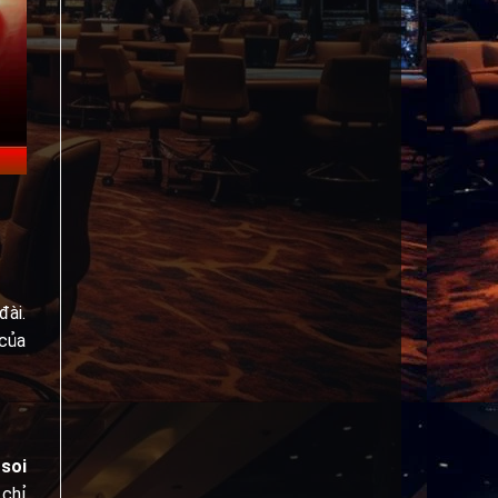
đài.
 của
g
soi
 chỉ