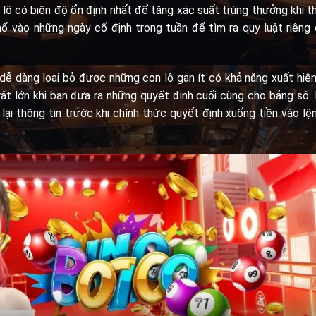
lô có biên độ ổn định nhất để tăng xác suất trúng thưởng khi 
ổ vào những ngày cố định trong tuần để tìm ra quy luật riêng
 dễ dàng loại bỏ được những con lô gan ít có khả năng xuất hiện 
rất lớn khi bạn đưa ra những quyết định cuối cùng cho bảng số.
ại thông tin trước khi chính thức quyết định xuống tiền vào lệ