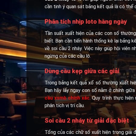
cần tinh ý quan sát bảng kết quả là có thể
Phân tích nhịp loto hàng ngày
Tần suất xuất hiện của các con số thường
biết. Bạn cần tiến hành thống kê lại bảng 
về soi cầu 2 nháy. Việc này giúp hội viên
ngừng của các cầu lô.
Dùng cầu kẹp giữa các giải
Trong bảng kết quả xổ số thường xuất hiện
Bạn hãy lấy ngay con số nằm ở chính giữa
cầu xsmb chính xác
. Quy trình thực hiện
phân tích vị trí cầu.
Soi cầu 2 nháy từ giải đặc biệt
Tổng của các chữ số xuất hiện trong giải đ