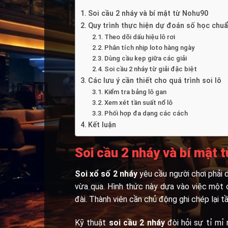
Soi cầu 2 nháy và bí mật từ Nohu90
Quy trình thực hiện dự đoán số học chuẩ
Theo dõi dấu hiệu lô rơi
Phân tích nhịp loto hàng ngày
Dùng cầu kẹp giữa các giải
Soi cầu 2 nháy từ giải đặc biệt
Các lưu ý cần thiết cho quá trình soi lô
Kiểm tra bảng lô gan
Xem xét tần suất nổ lô
Phối hợp đa dạng các cách
Kết luận
Soi cầu 2 nháy và bí mật 
Soi xổ số 2 nháy
yêu cầu người chơi phải 
vừa qua. Hình thức này dựa vào việc một c
đài. Thành viên cần chủ động ghi chép lại t
Kỹ thuật
soi cầu 2 nháy
đòi hỏi sự tỉ mỉ 