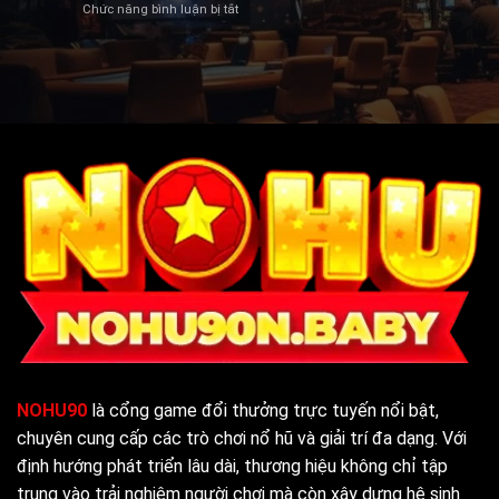
Chức năng bình luận bị tắt
ở
Nạp
Game
Cập
Đầu
Nổ
Nhật
Nohu90
Hũ
Mức
Tặng
Nohu90
Nohu90
Thưởng
Hoàn
Cực
Tiền
Sốc
Bao
2026
Nhiêu
Chính
Xác
Nhất
2026
NOHU90
là cổng game đổi thưởng trực tuyến nổi bật,
chuyên cung cấp các trò chơi nổ hũ và giải trí đa dạng. Với
định hướng phát triển lâu dài, thương hiệu không chỉ tập
trung vào trải nghiệm người chơi mà còn xây dựng hệ sinh