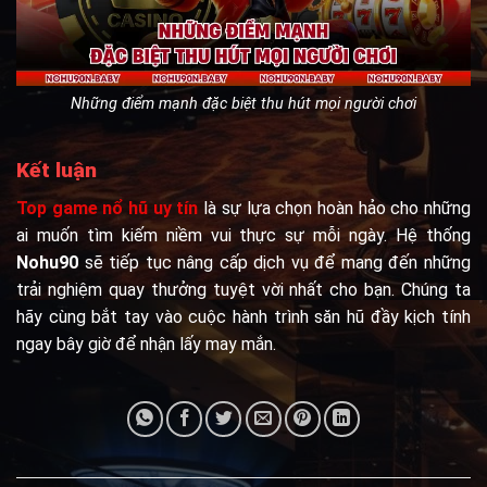
Những điểm mạnh đặc biệt thu hút mọi người chơi
Kết luận
Top game nổ hũ uy tín
là sự lựa chọn hoàn hảo cho những
ai muốn tìm kiếm niềm vui thực sự mỗi ngày. Hệ thống
Nohu90
sẽ tiếp tục nâng cấp dịch vụ để mang đến những
trải nghiệm quay thưởng tuyệt vời nhất cho bạn. Chúng ta
hãy cùng bắt tay vào cuộc hành trình săn hũ đầy kịch tính
ngay bây giờ để nhận lấy may mắn.