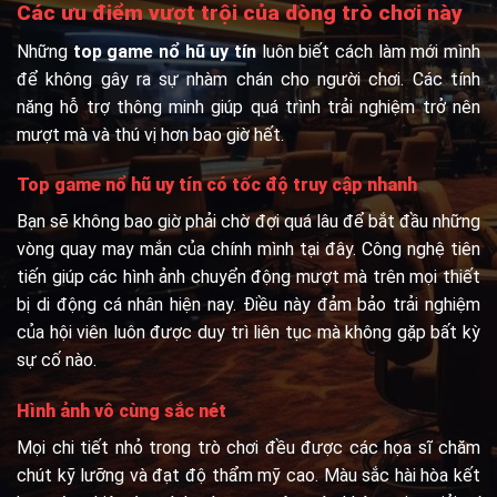
Các ưu điểm vượt trội của dòng trò chơi này
Những
top game nổ hũ uy tín
luôn biết cách làm mới mình
để không gây ra sự nhàm chán cho người chơi. Các tính
năng hỗ trợ thông minh giúp quá trình trải nghiệm trở nên
mượt mà và thú vị hơn bao giờ hết.
Top game nổ hũ uy tín có tốc độ truy cập nhanh
Bạn sẽ không bao giờ phải chờ đợi quá lâu để bắt đầu những
vòng quay may mắn của chính mình tại đây. Công nghệ tiên
tiến giúp các hình ảnh chuyển động mượt mà trên mọi thiết
bị di động cá nhân hiện nay. Điều này đảm bảo trải nghiệm
của hội viên luôn được duy trì liên tục mà không gặp bất kỳ
sự cố nào.
Hình ảnh vô cùng sắc nét
Mọi chi tiết nhỏ trong trò chơi đều được các họa sĩ chăm
chút kỹ lưỡng và đạt độ thẩm mỹ cao. Màu sắc hài hòa kết