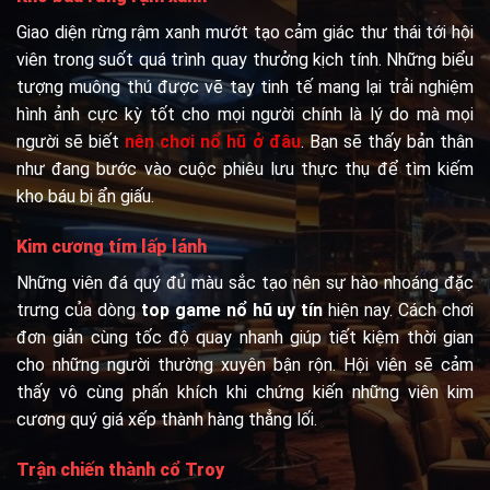
Giao diện rừng rậm xanh mướt tạo cảm giác thư thái tới hội
viên trong suốt quá trình quay thưởng kịch tính. Những biểu
tượng muông thú được vẽ tay tinh tế mang lại trải nghiệm
hình ảnh cực kỳ tốt cho mọi người chính là lý do mà mọi
người sẽ biết
nên chơi nổ hũ ở đâu
. Bạn sẽ thấy bản thân
như đang bước vào cuộc phiêu lưu thực thụ để tìm kiếm
kho báu bị ẩn giấu.
Kim cương tím lấp lánh
Những viên đá quý đủ màu sắc tạo nên sự hào nhoáng đặc
trưng của dòng
top game nổ hũ uy tín
hiện nay. Cách chơi
đơn giản cùng tốc độ quay nhanh giúp tiết kiệm thời gian
cho những người thường xuyên bận rộn. Hội viên sẽ cảm
thấy vô cùng phấn khích khi chứng kiến những viên kim
cương quý giá xếp thành hàng thẳng lối.
Trận chiến thành cổ Troy