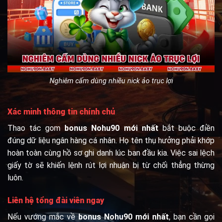
Nghiêm cấm dùng nhiều nick ảo trục lợi
Xác minh thông tin chính chủ
Thao tác gom
bonus Nohu90 mới nhất
bắt buộc điền
đúng dữ liệu ngân hàng cá nhân. Họ tên thụ hưởng phải khớp
hoàn toàn cùng hồ sơ ghi danh lúc ban đầu kia. Việc sai lệch
giấy tờ sẽ khiến lệnh rút lợi nhuận bị từ chối thẳng thừng
luôn.
Liên hệ tổng đài viên ngay
Nếu vướng mắc về
bonus Nohu90 mới nhất
, bạn cần gọi