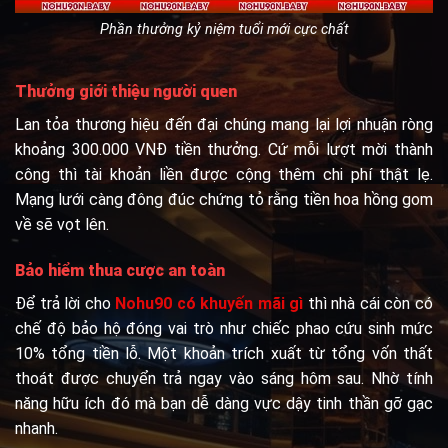
Phần thưởng kỷ niệm tuổi mới cực chất
Thưởng giới thiệu người quen
Lan tỏa thương hiệu đến đại chúng mang lại lợi nhuận ròng
khoảng 300.000 VNĐ tiền thưởng. Cứ mỗi lượt mời thành
công thì tài khoản liền được cộng thêm chi phí thật lẹ.
Mạng lưới càng đông đúc chứng tỏ rằng tiền hoa hồng gom
về sẽ vọt lên.
Bảo hiểm thua cược an toàn
Để trả lời cho
Nohu90 có khuyến mãi gì
thì nhà cái còn có
chế độ bảo hộ đóng vai trò như chiếc phao cứu sinh mức
10% tổng tiền lỗ. Một khoản trích xuất từ tổng vốn thất
thoát được chuyển trả ngay vào sáng hôm sau. Nhờ tính
năng hữu ích đó mà bạn dễ dàng vực dậy tinh thần gỡ gạc
nhanh.