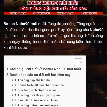
Bonus Nohu90 mới nhất
đang được cộng đồng người chơi
săn đón nhiệt tình thời gian qua. Truy cập trang chủ
Nohu90
lập tức mở ra cơ hội sở hữu vô số giải thưởng. Kéo xuống
xem ngay thông tin cụ thể nhằm bổ sung kiến thức trước
khi đánh cược.
MỤC LỤC
Giới thiệu chi tiết về bonus Nohu90 mới nhất
Danh sách các ưu đãi nổi bật hiện nay
Thưởng nạp thẻ lần đầu
Bonus Nohu90 mới nhất hoàn trả
Quà tặng sinh nhật cá nhân
Thưởng giới thiệu người quen
Bảo hiểm thua cược an toàn
Thưởng điểm danh mỗi ngày