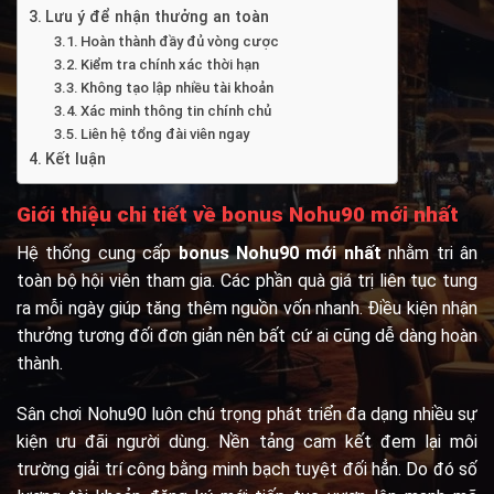
Lưu ý để nhận thưởng an toàn
Hoàn thành đầy đủ vòng cược
Kiểm tra chính xác thời hạn
Không tạo lập nhiều tài khoản
Xác minh thông tin chính chủ
Liên hệ tổng đài viên ngay
Kết luận
Giới thiệu chi tiết về bonus Nohu90 mới nhất
Hệ thống cung cấp
bonus Nohu90 mới nhất
nhằm tri ân
toàn bộ hội viên tham gia. Các phần quà giá trị liên tục tung
ra mỗi ngày giúp tăng thêm nguồn vốn nhanh. Điều kiện nhận
thưởng tương đối đơn giản nên bất cứ ai cũng dễ dàng hoàn
thành.
Sân chơi Nohu90 luôn chú trọng phát triển đa dạng nhiều sự
kiện ưu đãi người dùng. Nền tảng cam kết đem lại môi
trường giải trí công bằng minh bạch tuyệt đối hẳn. Do đó số