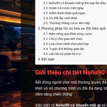
Nohu90 có khuyến mãi gì khi nạp lần đầu 
Hoàn trả cược mỗi ngày
Điểm danh nhận quà ngay
Ưu đãi dịp sinh nhật
Thưởng thắng cược liên tiếp
Phương pháp tối ưu hóa ưu đãi hiệu quả
Nắm vững quy định vòng cược
Chú ý thời gian kết thúc
Lựa chọn sảnh chơi phù hợp
Tuyệt đối không gian lận
Liên hệ bộ phận hỗ trợ
Kết luận
Giới thiệu chi tiết Nohu90
Rất đông người chơi mới thường xuyên đặ
nhật vô số chương trình ưu đãi đa dạng tớ
tiềm năng chiến thắng.
Việc biết rõ
Nohu90 có khuyến mãi gì
sẽ 