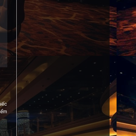
hiếc
kiểm