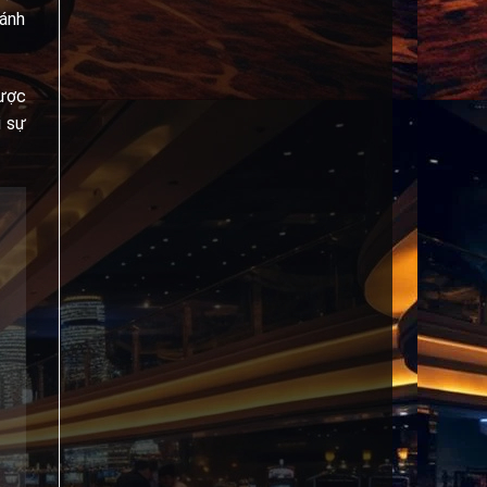
ránh
được
i sự