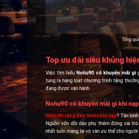
Tổng qua
Top ưu đãi siêu khủng hiệ
Việc tìm hiểu
Nohu90 có khuyến mãi gì
g
tung ra hàng loạt chương trình tặng thưởng
đang được vận hành.
Nohu90 có khuyến mãi gì khi nạp 
Nohu90 tặng bao nhiêu khi nạp
? Tân binh
Nguồn vốn dồi dào phụ thêm đóng vai trò 
nhất luôn mang lại vô vàn ưu thế cho người 