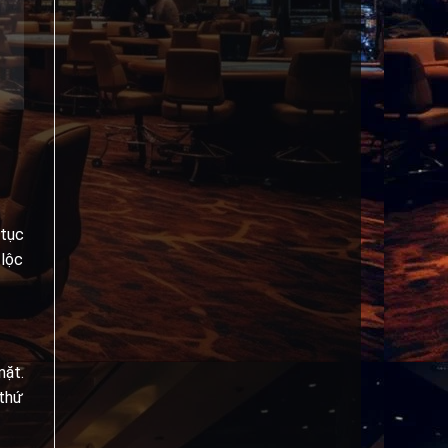
 tục
 lộc
mặt.
 thứ