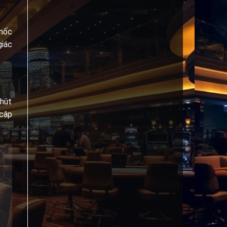
 mốc
giác
phút
 cập