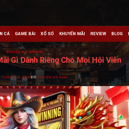
N CÁ
GAME BÀI
XỔ SỐ
KHUYẾN MÃI
REVIEW
BLOG
KHUYẾN MÃI NOHU90
i Gì Dành Riêng Cho Mọi Hội Viên
O
THÁNG 3 24, 2026
BỞI
NGUYỄN HẢI NAM