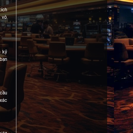
tích
n vô
c kỹ
 bạn
 cầu
 xác