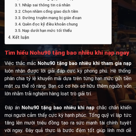
Nhập sai thông tin cá nhân
Chọn nhầm cổng giao dịch tiền
Đường truyền mạng bị gián đoạn
Quên đọc kỹ điều khoản chung
Nạp dưới hạn mức tối thiểu
Kết luận
Tìm hiểu Nohu90 tặng bao nhiêu khi nạp ngay
Việc thắc mắc
Nohu90 tặng bao nhiêu khi tham gia nạp
luôn nhận được lời giải đáp cực kỳ phong phú. Hệ thống
phân chia tỷ lệ khuyến mãi dựa trên từng hạn mức gửi tiền
mặt cụ thể rõ ràng. Bạn có cơ hội sở hữu thêm nguồn vốn
lớn nhằm trải nghiệm hàng loạt trò giải trí.
Đáp án
Nohu90 tặng bao nhiêu khi nạp
chắc chắn khiến
mọi người cảm thấy cực kỳ hạnh phúc. Tổng quỹ ví lập tức
tăng lên mười triệu đồng tạo ra sức mạnh tài chính tuyệt
vời ngay. Đây quả thực là bước đệm tốt giúp lính mới dễ