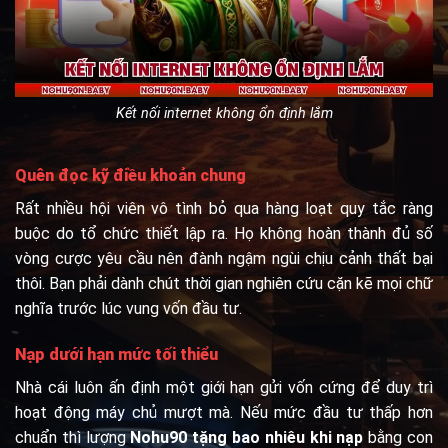
Kết nối internet không ổn định lắm
Quên đọc kỹ điều khoản chung
Rất nhiều hội viên vô tình bỏ qua hàng loạt quy tắc ràng
buộc do tổ chức thiết lập ra. Họ không hoàn thành đủ số
vòng cược yêu cầu nên đành ngậm ngùi chịu cảnh thất bại
thôi. Bạn phải dành chút thời gian nghiên cứu cặn kẽ mọi chữ
nghĩa trước lúc vung vốn đầu tư.
Nạp dưới hạn mức tối thiểu
Nhà cái luôn ấn định một giới hạn gửi vốn cứng để duy trì
hoạt động máy chủ mượt mà. Nếu mức đầu tư thấp hơn
chuẩn thì lượng
Nohu90 tặng bao nhiêu khi nạp
bằng con