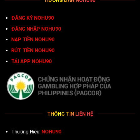
HƯỚNG DẪN NOHU90
ĐĂNG KÝ NOHU90
ĐĂNG NHẬP NOHU90
NẠP TIỀN NOHU90
RÚT TIỀN NOHU90
TẢI APP NOHU90
THÔNG TIN LIÊN HỆ
Thương Hiệu:
NOHU90