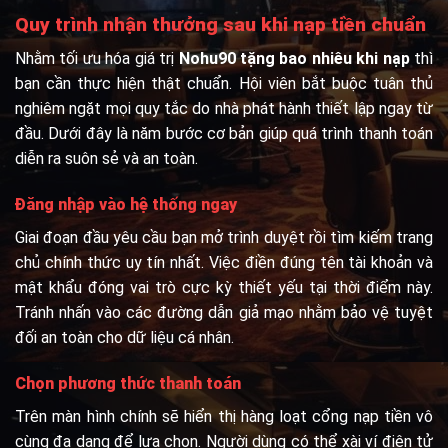
Quy trình nhận thưởng sau khi nạp tiền chuẩn
Nhằm tối ưu hóa giá trị
Nohu90 tặng bao nhiêu khi nạp
thì
bạn cần thực hiện thật chuẩn. Hội viên bắt buộc tuân thủ
nghiêm ngặt mọi quy tắc do nhà phát hành thiết lập ngay từ
đầu. Dưới đây là năm bước cơ bản giúp quá trình thanh toán
diễn ra suôn sẻ và an toàn.
Đăng nhập vào hệ thống ngay
Giai đoạn đầu yêu cầu bạn mở trình duyệt rồi tìm kiếm trang
chủ chính thức uy tín nhất. Việc điền đúng tên tài khoản và
mật khẩu đóng vai trò cực kỳ thiết yếu tại thời điểm này.
Tránh nhấn vào các đường dẫn giả mạo nhằm bảo vệ tuyệt
đối an toàn cho dữ liệu cá nhân.
Chọn phương thức thanh toán
Trên màn hình chính sẽ hiển thị hàng loạt cổng nạp tiền vô
cùng đa dạng để lựa chọn. Người dùng có thể xài ví điện tử